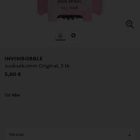
INVISIBOBBLE
Juuksekumm Original, 3 tk
Original Price
5,90 €
Vali
Värv
null
null