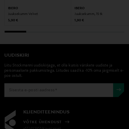
IBERO
IBERO
Juuksekumm Velvet
Juuksekumm, 15 tk
Original Price
Original Price
5,90 €
1,90 €
UUDISKIRI
Liitu Stockmanni uudiskirjaga, et olla kursis värskete uudiste ja
personaalsete pakkumistega. Liitudes saad ka -10% oma järgmiselt e-
poe ostult.
KLIENDITEENINDUS
VÕTKE ÜHENDUST
+372 6339539(pvm/mpm)