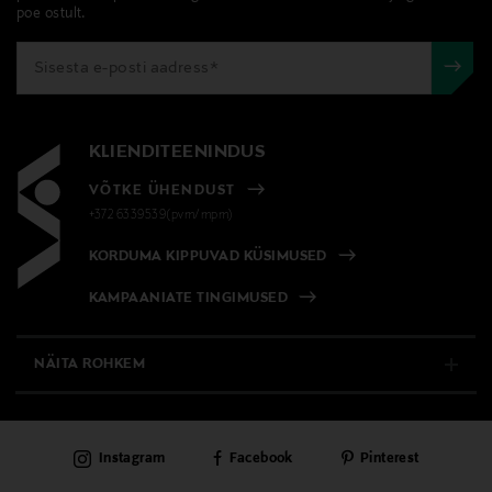
avamata originaalpakendis.
hoolikalt.
poe ostult.
E-POE TAGASTUSED
Eriomadused
Kuivadele ja kahjustatud juustele
Juuksetüüp
KLIENDITEENINDUS
Normaalsetele juustele
VÕTKE ÜHENDUST
+372 6339539(pvm/mpm)
Kategooria
KORDUMA KIPPUVAD KÜSIMUSED
Šampoon
KAMPAANIATE TINGIMUSED
Tooteseeria
Dualsenses
NÄITA ROHKEM
Suurus
E-POOD
250 ml
Instagram
Facebook
Pinterest
PÜSIKLIENDITEENINDUS