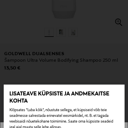
GOLDWELL DUALSENSES
Šampoon Ultra Volume Bodifying Shampoo 250 ml
Original Price
13,50 €
LISATEAVE KÜPSISTE JA ANDMEKAITSE
null
KOHTA
null
Pole saadaval kaubamajas ja veebipoes.
Klõpsates "Luba kõik", nõustute sellega, et küpsiseid võib teie
LÄBIMÜÜDUD
seadmesse salvestada erinevatel eesmärkidel, nt. B. et tagada
veebisaidi nõuetekohane toimimine. Saate oma küpsiste seadeid
igal ajal muuta selle lehe allosas.
ASUKOHTA EI LEITUD