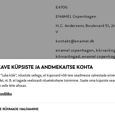
E470G
ENAMEL Copenhagen
H.C. Andersens Boulevard 51, 2
V
kontakt@enamel.dk
enamel copenhagen, kõrvarõnga
kõrvarõngad, enamel copenha
EAVE KÜPSISTE JA ANDMEKAITSE KOHTA
"Luba kõik", nõustute sellega, et küpsiseid võib teie seadmesse salvestada erine
el, nt. B. et tagada veebisaidi nõuetekohane toimimine. Saate oma küpsiste sead
 selle lehe allosas.
0,00 €
poliitika
SID KA
0,00 € – 4,90 €
se
TE RÜHMADE HALDAMINE