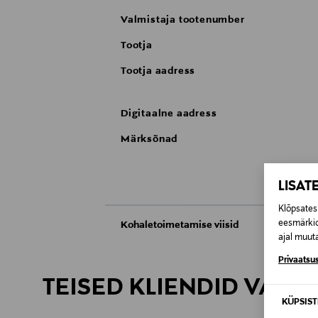
Valmistaja tootenumber
Tootja
Tootja aadress
Digitaalne aadress
Märksõnad
LISAT
Klõpsates 
eesmärkid
Kohaletoimetamise viisid
ajal muuta
Kättesaamine poest
Privaatsus
TEISED KLIENDID VAATA
Tarnimine pakiautomaati või postkontoris
KÜPSIS