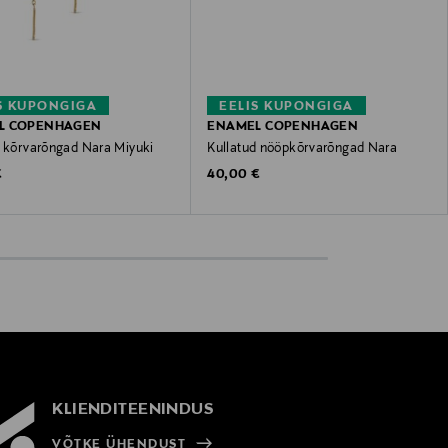
S KUPONGIGA
EELIS KUPONGIGA
L COPENHAGEN
ENAMEL COPENHAGEN
d kõrvarõngad Nara Miyuki
Kullatud nööpkõrvarõngad Nara
 Price
Original Price
€
40,00 €
KLIENDITEENINDUS
VÕTKE ÜHENDUST