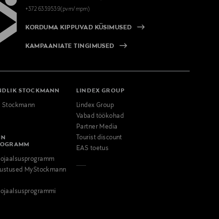
+372 6339539(pvm/mpm)
KORDUMA KIPPUVAD KÜSIMUSED
KAMPAANIATE TINGIMUSED
NDLIK STOCKMANN
LINDEX GROUP
k Stockmann
Lindex Group
Vabad töökohad
Partner Media
NN
Tourist discount
ROGRAMM
EAS toetus
ojaalsusprogramm
odustused MyStockmann
ojaalsusprogrammi