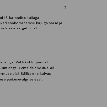
 18-karaadise kullaga.
duvad ebakorrapärase kujuga pärlid ja
riietusele kerget ilmet.
e lapiga. Väldi kokkupuudet
füümidega. Eemalda ehe duši all
ormuse ajal. Säilita ehe kuivas
sese päikesevalguse eest.