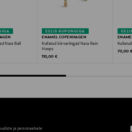
GIGA
EELIS KUPONGIGA
EELI
HAGEN
ENAMEL COPENHAGEN
ENAME
ad Nara Ball
Kullatud kõrvarõngad Nara Rain
Kullatu
Hoops
Original
70,00 
Original Price
110,00 €
 uudiste ja personaalsete