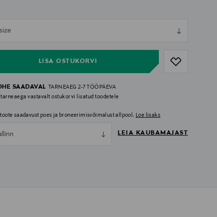
ull
size
ull
LISA OSTUKORVI
OHE SAADAVAL
TARNEAEG 2-7 TÖÖPÄEVA
 tarneaega vastavalt ostukorvi lisatud toodetele
i toote saadavust poes ja broneerimisvõimalust allpool.
Loe lisaks
LEIA KAUBAMAJAST
allinn