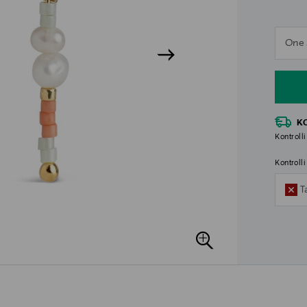
n
One 
n
K
Kontrolli
Kontroll
T