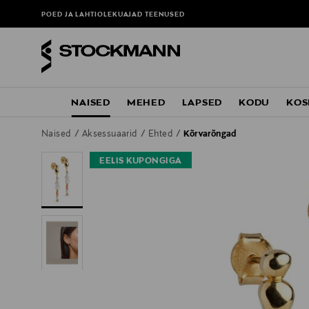
POED JA LAHTIOLEKUAJAD
TEENUSED
NAISED
MEHED
LAPSED
KODU
KOS
Naised
Aksessuaarid
Ehted
Kõrvarõngad
EELIS KUPONGIGA