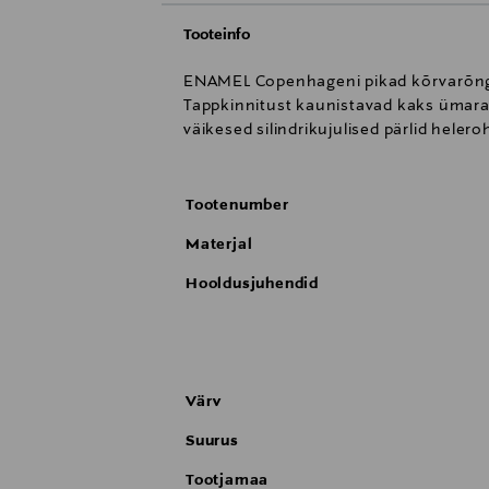
Tooteinfo
ENAMEL Copenhageni pikad kõrvarõngad
Tappkinnitust kaunistavad kaks ümarat k
väikesed silindrikujulised pärlid helero
Tootenumber
Materjal
Hooldusjuhendid
Värv
Suurus
Tootjamaa