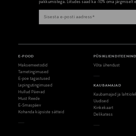
pakkumistega. Liitudes saad ka -10% oma järgmiselt e
E-POOD
PÜSIKLIENDITEENIN
Maksemeetodid
Võta ühendust
Tarnetingimused
E-poe tagastused
Lepingutingimused
KAUBAMAJAD
Hullud Päevad
Kaubamajad ja lahtiole
Must Reede
Uudised
E-Smaspäev
Kinkekaart
Kohanda küpsiste sätteid
Delikatess