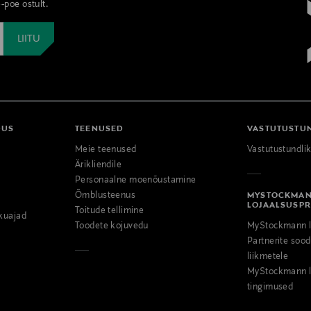
-poe ostult.
DUS
TEENUSED
VASTUTUSTU
Meie teenused
Vastutustundli
Ärikliendile
Personaalne moenõustamine
Õmblusteenus
MYSTOCKMA
LOJAALSUSP
Toitude tellimine
kuajad
Toodete kojuvedu
MyStockmann l
Partnerite so
liikmetele
MyStockmann l
tingimused