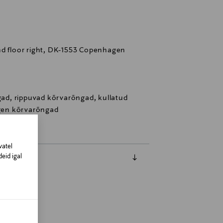
nd floor right, DK-1553 Copenhagen
d, rippuvad kõrvarõngad, kullatud
gen kõrvarõngad
vatel
eid igal