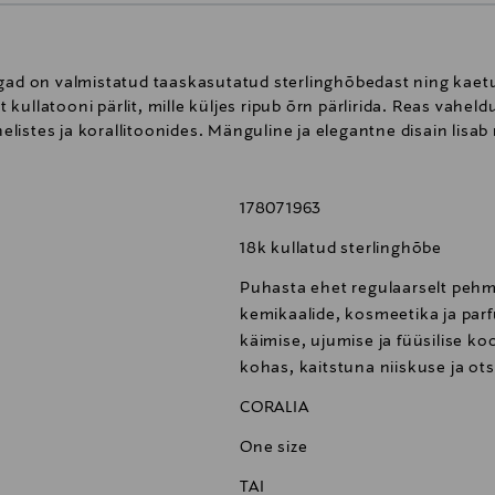
 on valmistatud taaskasutatud sterlinghõbedast ning kaetud
ullatooni pärlit, mille küljes ripub õrn pärlirida. Reas vahel
helistes ja korallitoonides. Mänguline ja elegantne disain lisab 
178071963
18k kullatud sterlinghõbe
Puhasta ehet regulaarselt pehm
kemikaalide, kosmeetika ja par
käimise, ujumise ja füüsilise ko
kohas, kaitstuna niiskuse ja ot
CORALIA
One size
TAI