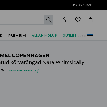
MYSTOCKMANN
label.header.go
ED
PREMIUM
ALLAHINDLUS
OUTLET
EESTI
MEL COPENHAGEN
atud kõrvarõngad Nara Whimsically
al Price
 €
EELIS KUPONGIGA
v