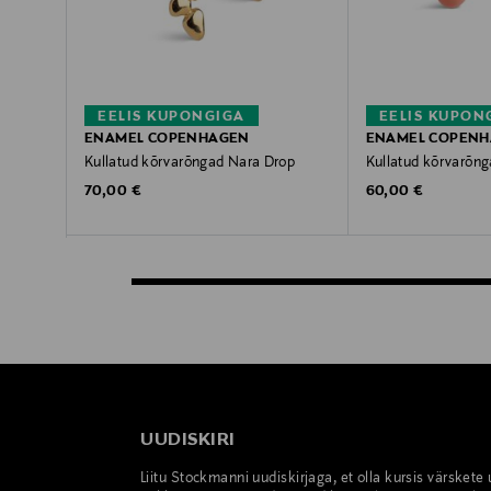
EELIS KUPONGIGA
EELIS KUPON
ENAMEL COPENHAGEN
ENAMEL COPEN
Kullatud kõrvarõngad Nara Drop
Kullatud kõrvarõng
Original Price
Original Price
70,00 €
60,00 €
UUDISKIRI
Liitu Stockmanni uudiskirjaga, et olla kursis värskete