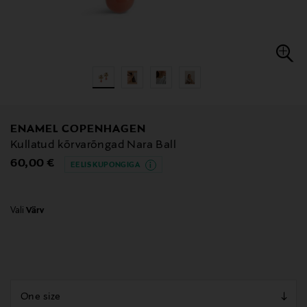
ENAMEL COPENHAGEN
Kullatud kõrvarõngad Nara Ball
Original Price
60,00 €
EELIS KUPONGIGA
Vali
Värv
null
null