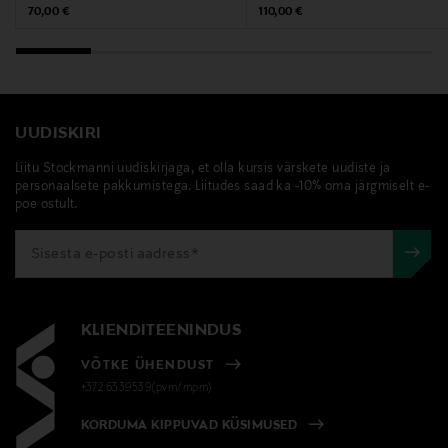
kontakt@enamel.dk
Original Price
Original Price
70,00 €
110,00 €
Märksõnad
enamel copenhagen, kõrvarõngad, kullatud
kõrvarõngad, kullatud ehted
UUDISKIRI
Liitu Stockmanni uudiskirjaga, et olla kursis värskete uudiste ja
personaalsete pakkumistega. Liitudes saad ka -10% oma järgmiselt e-
poe ostult.
KLIENDITEENINDUS
VÕTKE ÜHENDUST
+372 6339539(pvm/mpm)
KORDUMA KIPPUVAD KÜSIMUSED