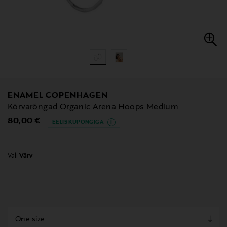
ENAMEL COPENHAGEN
Kõrvarõngad Organic Arena Hoops Medium
Original Price
80,00 €
EELIS KUPONGIGA
Vali
Värv
null
null