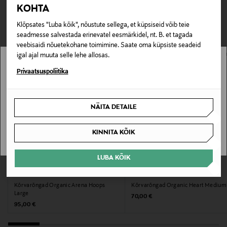
TEISED KLIENDID
Tarnimine pakiautomaati või postkontorisse
KOHTA
0,00 € – 4,90 €
Tootenumber
VAATASID KA
Klõpsates "Luba kõik", nõustute sellega, et küpsiseid võib teie
178074407
seadmesse salvestada erinevatel eesmärkidel, nt. B. et tagada
veebisaidi nõuetekohane toimimine. Saate oma küpsiste seadeid
Materjal
igal ajal muuta selle lehe allosas.
Stockmann pole Sinu riigis saadaval.
Sterlinghõbe
Privaatsuspoliitika
Sinu riiki ei ole kohaletoimetamine saadaval.
Hooldusjuhendid
NÄITA DETAILE
Pühkige pehme lapiga. Vältige kokkupuudet
SAAN ARU
tugevatoimeliste kemikaalide ja parfüümidega
KINNITA KÕIK
Värv
LUBA KÕIK
EELIS KUPONGIGA
EELIS KUPONGIGA
925S/M
ENAMEL COPENHAGEN
ENAMEL COPENHAGEN
Kõrvarõngad Organic Arena Hoops
Kõrvarõngad Organic Heart Medium
Suurus
Large
Original Price
70,00 €
Original Price
95,00 €
One size