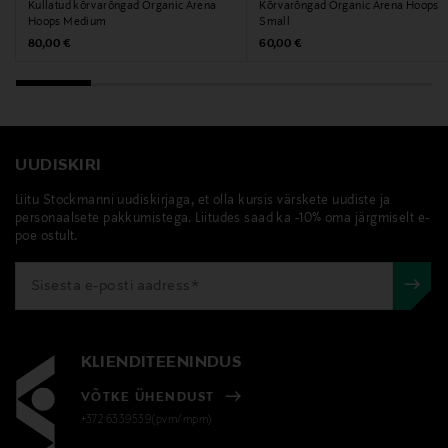
Kullatud kõrvarõngad Organic Arena
Kõrvarõngad Organic Arena Hoops
Hoops Medium
Small
enamel copenhagen, kõrvarõngad, kõrvaehted,
Original Price
Original Price
80,00 €
60,00 €
ehted, enamel copenhagen kõrvarõngad
UUDISKIRI
Liitu Stockmanni uudiskirjaga, et olla kursis värskete uudiste ja
personaalsete pakkumistega. Liitudes saad ka -10% oma järgmiselt e-
poe ostult.
KLIENDITEENINDUS
VÕTKE ÜHENDUST
+372 6339539(pvm/mpm)