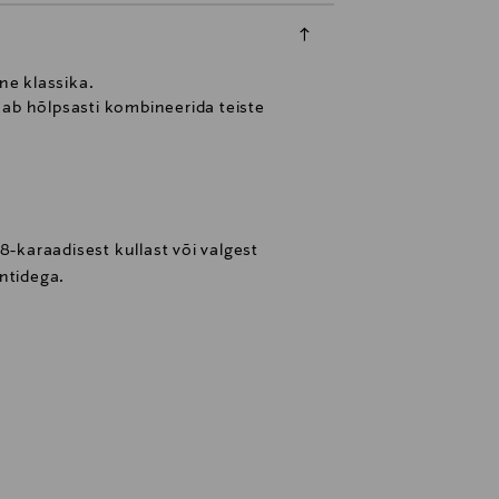
ne klassika.
saab hõlpsasti kombineerida teiste
8-karaadisest kullast või valgest
ntidega.