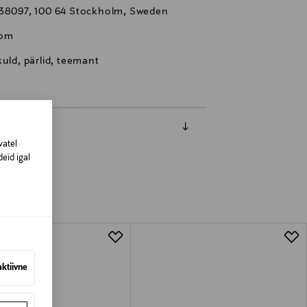
 38097, 100 64 Stockholm, Sweden
com
kuld, pärlid, teemant
vatel
eid igal
aktiivne