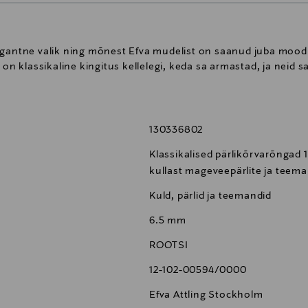
egantne valik ning mõnest Efva mudelist on saanud juba mood
 on klassikaline kingitus kellelegi, keda sa armastad, ja neid 
130336802
Klassikalised pärlikõrvarõngad 1
kullast mageveepärlite ja teema
Kuld, pärlid ja teemandid
6.5 mm
ROOTSI
12-102-00594/0000
Efva Attling Stockholm