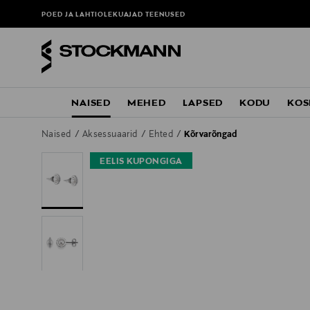
POED JA LAHTIOLEKUAJAD
TEENUSED
NAISED
MEHED
LAPSED
KODU
KOS
Naised
Aksessuaarid
Ehted
Kõrvarõngad
EELIS KUPONGIGA