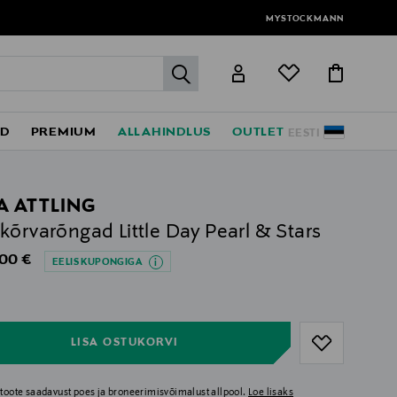
MYSTOCKMANN
label.header.go
ED
PREMIUM
ALLAHINDLUS
OUTLET
EESTI
A ATTLING
kõrvarõngad Little Day Pearl & Stars
al Price
,00 €
EELIS KUPONGIGA
ull
ull
LISA OSTUKORVI
i toote saadavust poes ja broneerimisvõimalust allpool.
Loe lisaks