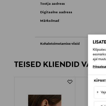
Tootja aadress
Digitaalne aadress
Märksõnad
LISAT
Kohaletoimetamise viisid
Klõpsates 
Kättesaamine poest
eesmärkid
ajal muuta
TEISED KLIENDID VAATA
Tarnimine pakiautomaati või postkontoris
Privaatsus
KÜPSIS
+
Vaj