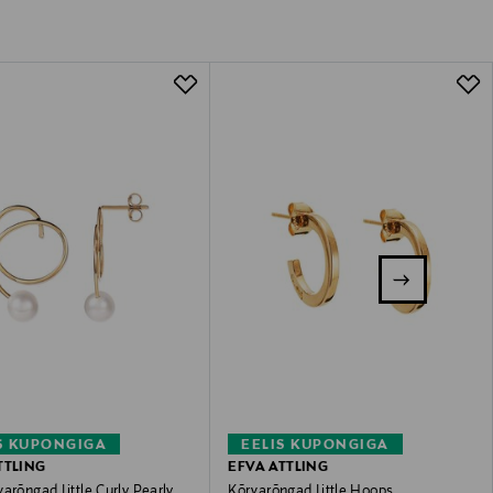
S KUPONGIGA
EELIS KUPONGIGA
TTLING
EFVA ATTLING
arõngad Little Curly Pearly
Kõrvarõngad Little Hoops