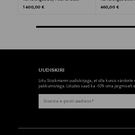
Original Price
Original Price
1 400,00 €
460,00 €
UUDISKIRI
Liitu Stockmanni uudiskirjaga, et olla kursis värskete
pakkumistega. Liitudes saad ka -10% oma järgmiselt e