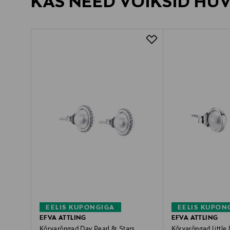
KAS NEED VÕIKSID HU
EELIS KUPONGIGA
EELIS KUPON
EFVA ATTLING
EFVA ATTLING
Kõrvarõngad Day Pearl & Stars
Kõrvarõngad Little 