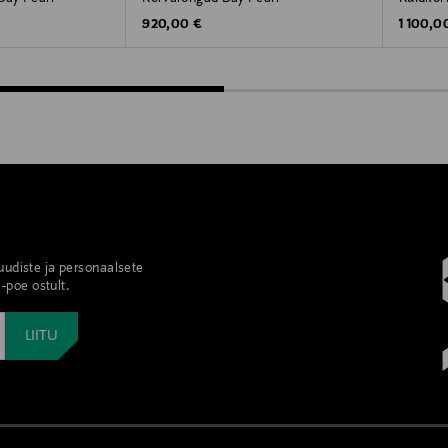
Original Price
Original
920,00 €
1 100,0
 uudiste ja personaalsete
-poe ostult.