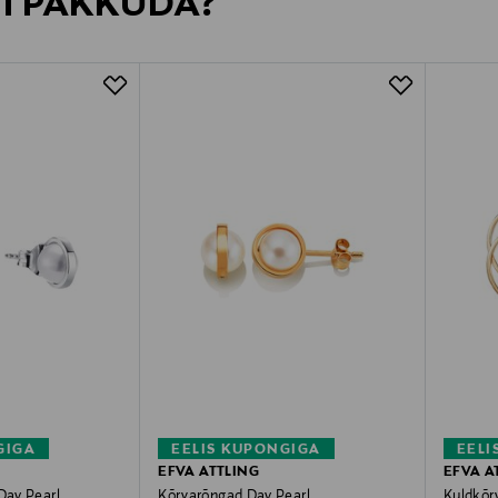
VI PAKKUDA?
GIGA
EELIS KUPONGIGA
EELI
EFVA ATTLING
EFVA A
Day Pearl
Kõrvarõngad Day Pearl
Kuldkõrv