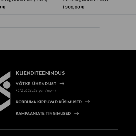
 Price
Original Price
0 €
1 900,00 €
KLIENDITEENINDUS
VÕTKE ÜHENDUST
+372 6339539(pvm/mpm)
KORDUMA KIPPUVAD KÜSIMUSED
KAMPAANIATE TINGIMUSED