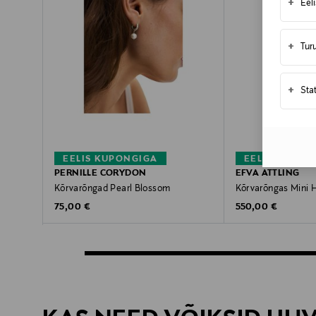
+
Eel
+
Tur
+
Sta
EELIS KUPONGIGA
EELIS KUPON
PERNILLE CORYDON
EFVA ATTLING
Kõrvarõngad Pearl Blossom
Kõrvarõngas Mini 
Original Price
Original Price
75,00 €
550,00 €