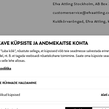
Efva Attling Stockholm, AB Box
customerservice@efvaattling.
Kuldkõrvarõngad, Efva Attling, 
EAVE KÜPSISTE JA ANDMEKAITSE KOHTA
"Luba kõik", nõustute sellega, et küpsiseid võib teie seadmesse salvestada erine
0,00 €
el, nt. B. et tagada veebisaidi nõuetekohane toimimine. Saate oma küpsiste sead
 selle lehe allosas.
SID KA
0,00 € – 4,90 €
se
poliitika
TE RÜHMADE HALDAMINE
alikud küpsised
Alati 