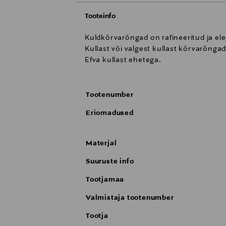
Tooteinfo
Kuldkõrvarõngad on rafineeritud ja el
Kullast või valgest kullast kõrvarõngad
Efva kullast ehetega.
Tootenumber
Eriomadused
Materjal
Suuruste info
Tootjamaa
Valmistaja tootenumber
Tootja