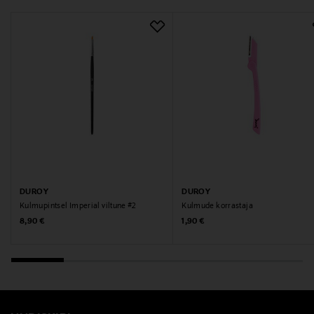
DUROY
DUROY
Kulmupintsel Imperial viltune #2
Kulmude korrastaja
Original Price
Original Price
8,90 €
1,90 €