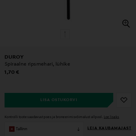
DUROY
Spiraalne ripsmehari, lühike
Original Price
1,70 €
null
null
LISA OSTUKORVI
Kontrolli toote saadavust poes ja broneerimisvõimalust allpool.
Loe lisaks
LEIA KAUBAMAJAST
Tallinn