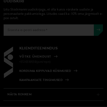
UUDISKIRI
Liitu Stockmanni uudiskirjaga, et olla kursis värskete uudiste ja
personaalsete pakkumistega. Liitudes saad ka -10% oma järgmiselt e-
poe ostult.
KLIENDITEENINDUS
VÕTKE ÜHENDUST
+372 6339539(pvm/mpm)
KORDUMA KIPPUVAD KÜSIMUSED
KAMPAANIATE TINGIMUSED
NÄITA ROHKEM
E-POOD