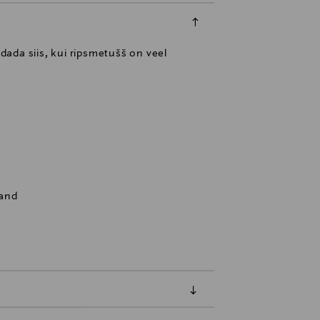
ada siis, kui ripsmetušš on veel
land