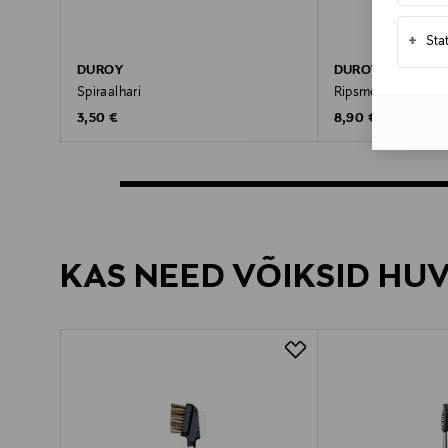
+
Sta
DUROY
DUROY
Spiraalhari
Ripsmepintsel
Original Price
Original Price
3,50 €
8,90 €
KAS NEED VÕIKSID HU