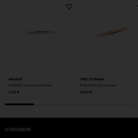
MANART
TWEEZERMAN
Pintsetid Tweezers Pointed
Pintsetid Point Tweezer
Original Price
Original Price
3,50 €
27,90 €
UUDISKIRI