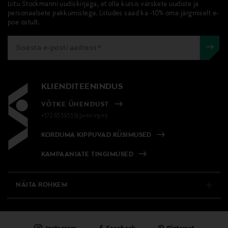
Liitu Stockmanni uudiskirjaga, et olla kursis värskete uudiste ja
personaalsete pakkumistega. Liitudes saad ka -10% oma järgmiselt e-
poe ostult.
KLIENDITEENINDUS
VÕTKE ÜHENDUST
+372 6339539(pvm/mpm)
KORDUMA KIPPUVAD KÜSIMUSED
KAMPAANIATE TINGIMUSED
NÄITA ROHKEM
E-POOD