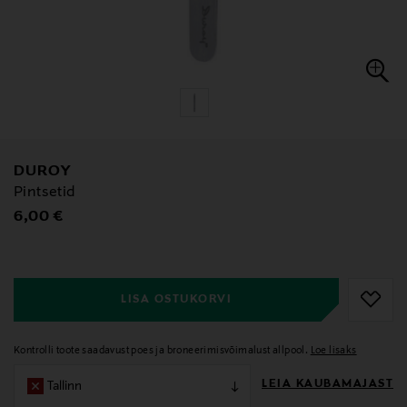
DUROY
Pintsetid
Original Price
6,00 €
null
null
LISA OSTUKORVI
Kontrolli toote saadavust poes ja broneerimisvõimalust allpool.
Loe lisaks
LEIA KAUBAMAJAST
Tallinn