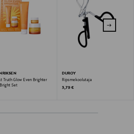
NRIKSEN
DUROY
t Truth Glow Even Brighter
Ripsmekoolutaja
Bright Set
Original Price
3,79 €
 Price