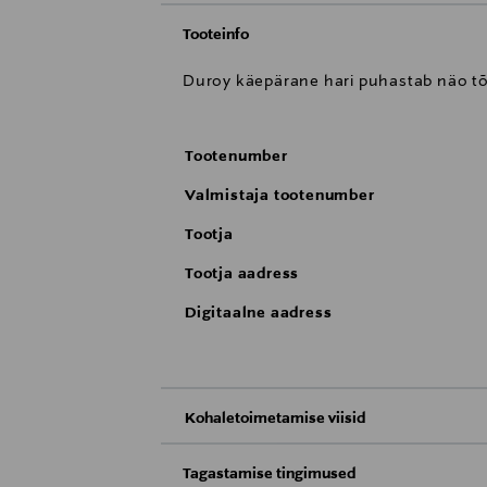
Tooteinfo
Duroy käepärane hari puhastab näo tõh
Tootenumber
Valmistaja tootenumber
Tootja
Tootja aadress
Digitaalne aadress
Kohaletoimetamise viisid
Kättesaamine poest
Tagastamise tingimused