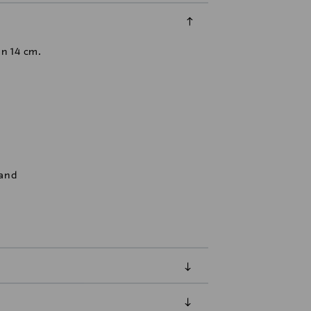
n 14 cm.
land