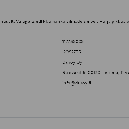
usalt. Vältige tundlikku nahka silmade ümber. Harja pikkus o
117785005
KOS2735
Duroy Oy
Bulevardi 5, 00120 Helsinki, Fin
info@duroy.fi
0,00 €