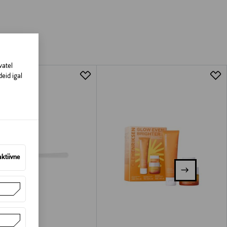
amisest. Suletud pakendis toodete puhul
vad olema avamata originaalpakendis.
vatel
eid igal
aktiivne