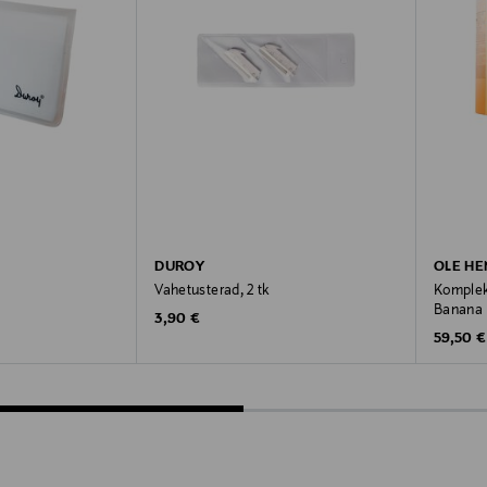
DUROY
OLE HE
Vahetusterad, 2 tk
Komplek
Banana 
Original Price
3,90 €
Original
59,50 €