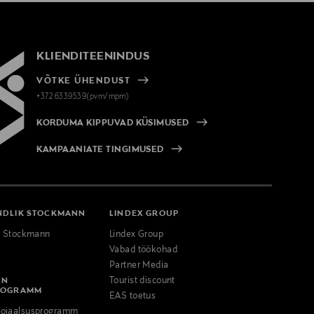
KLIENDITEENINDUS
VÕTKE ÜHENDUST
+372 6339539(pvm/mpm)
KORDUMA KIPPUVAD KÜSIMUSED
KAMPAANIATE TINGIMUSED
NDLIK STOCKMANN
LINDEX GROUP
k Stockmann
Lindex Group
Vabad töökohad
Partner Media
NN
Tourist discount
ROGRAMM
EAS toetus
ojaalsusprogramm