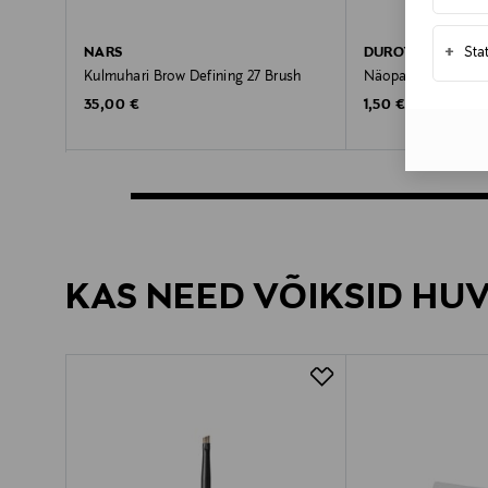
+
Sta
NARS
DUROY
Kulmuhari Brow Defining 27 Brush
Näopaber, 100 tk
Original Price
Original Price
35,00 €
1,50 €
KAS NEED VÕIKSID HU