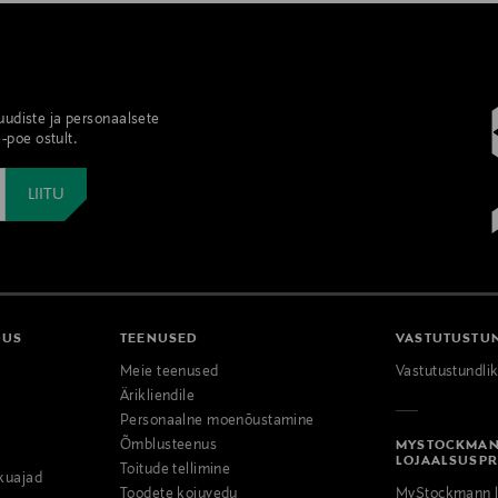
 uudiste ja personaalsete
-poe ostult.
DUS
TEENUSED
VASTUTUSTU
Meie teenused
Vastutustundli
Ärikliendile
Personaalne moenõustamine
Õmblusteenus
MYSTOCKMA
LOJAALSUSP
Toitude tellimine
kuajad
Toodete kojuvedu
MyStockmann l