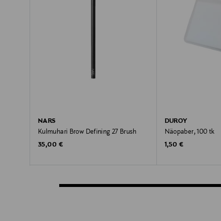
NARS
DUROY
Kulmuhari Brow Defining 27 Brush
Näopaber, 100 tk
Original Price
Original Price
35,00 €
1,50 €