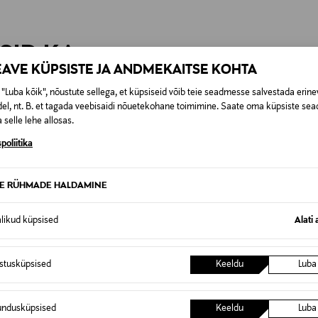
t esitamata lepingust taganeda 30 päeva jooksul alates kauba kättesa
0,00 € – 4,90 €
se
is. Tagastatavad suletud pakendis kosmeetika- ja loodustooted pea
SID KA
EAVE KÜPSISTE JA ANDMEKAITSE KOHTA
"Luba kõik", nõustute sellega, et küpsiseid võib teie seadmesse salvestada erine
el, nt. B. et tagada veebisaidi nõuetekohane toimimine. Saate oma küpsiste sead
 selle lehe allosas.
poliitika
TE RÜHMADE HALDAMINE
alikud küpsised
Alati 
istusküpsised
Keeldu
Luba
undusküpsised
Keeldu
Luba