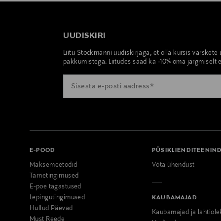
UUDISKIRI
Liitu Stockmanni uudiskirjaga, et olla kursis värskete
pakkumistega. Liitudes saad ka -10% oma järgmiselt e
E-POOD
PÜSIKLIENDITEENIN
Maksemeetodid
Võta ühendust
Tarnetingimused
E-poe tagastused
Lepingutingimused
KAUBAMAJAD
Hullud Päevad
Kaubamajad ja lahtiole
Must Reede