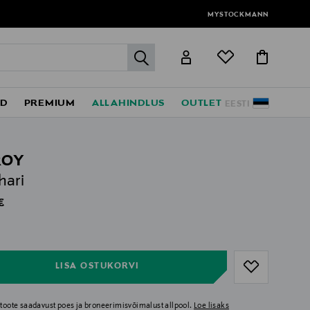
MYSTOCKMANN
label.header.go
ED
PREMIUM
ALLAHINDLUS
OUTLET
EESTI
ROY
hari
al Price
€
ull
ull
LISA OSTUKORVI
i toote saadavust poes ja broneerimisvõimalust allpool.
Loe lisaks