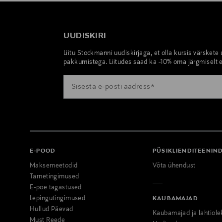
UUDISKIRI
Liitu Stockmanni uudiskirjaga, et olla kursis värskete
pakkumistega. Liitudes saad ka -10% oma järgmiselt e
E-POOD
PÜSIKLIENDITEENIN
Maksemeetodid
Võta ühendust
Tarnetingimused
E-poe tagastused
Lepingutingimused
KAUBAMAJAD
Hullud Päevad
Kaubamajad ja lahtiole
Must Reede