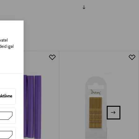
amisest. Suletud pakendis toodete puhul
vad olema avamata originaalpakendis.
vatel
eid igal
aktiivne