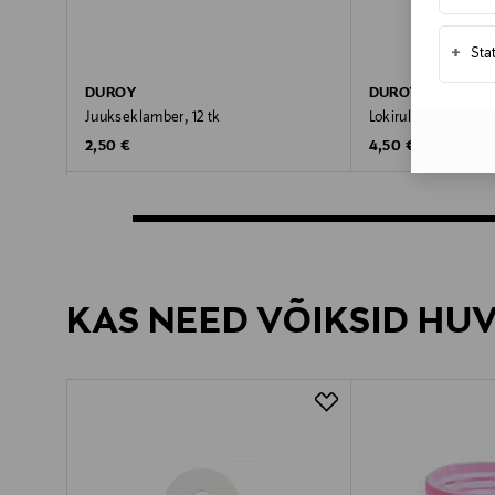
+
Sta
DUROY
DUROY
Juukseklamber, 12 tk
Lokirull 44 mm, 6 t
Original Price
Original Price
2,50 €
4,50 €
KAS NEED VÕIKSID HU