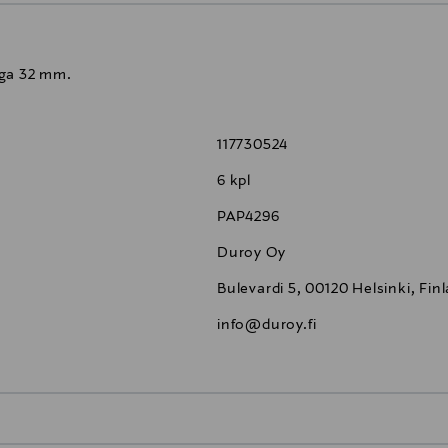
uga 32 mm.
117730524
6 kpl
PAP4296
Duroy Oy
Bulevardi 5, 00120 Helsinki, Fin
info@duroy.fi