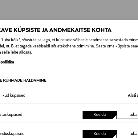
0,00 €
t esitamata lepingust taganeda 30 päeva jooksul alates kauba kättesa
0,00 € – 4,90 €
se
is. Tagastatavad suletud pakendis kosmeetika- ja loodustooted pea
EAVE KÜPSISTE JA ANDMEKAITSE KOHTA
SID KA
"Luba kõik", nõustute sellega, et küpsiseid võib teie seadmesse salvestada erine
el, nt. B. et tagada veebisaidi nõuetekohane toimimine. Saate oma küpsiste sead
 selle lehe allosas.
poliitika
TE RÜHMADE HALDAMINE
alikud küpsised
Alati 
istusküpsised
Keeldu
Luba
undusküpsised
Keeldu
Luba