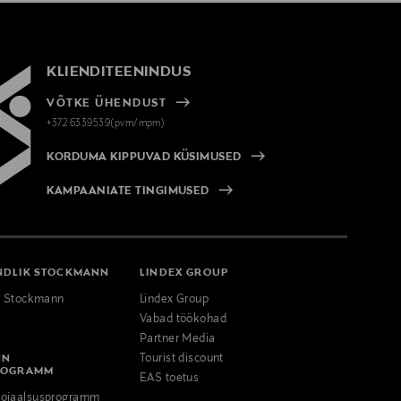
KLIENDITEENINDUS
VÕTKE ÜHENDUST
+372 6339539(pvm/mpm)
KORDUMA KIPPUVAD KÜSIMUSED
KAMPAANIATE TINGIMUSED
NDLIK STOCKMANN
LINDEX GROUP
k Stockmann
Lindex Group
Vabad töökohad
Partner Media
NN
Tourist discount
ROGRAMM
EAS toetus
ojaalsusprogramm