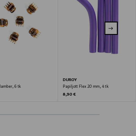
DUROY
lamber, 6 tk
Papiljott Flex 20 mm, 4 tk
 Price
Original Price
8,90 €