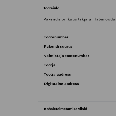
Tooteinfo
Pakendis on kuus takjarulli läbimõõd
Tootenumber
Pakendi suurus
Valmistaja tootenumber
Tootja
Tootja aadress
Digitaalne aadress
Kohaletoimetamise viisid