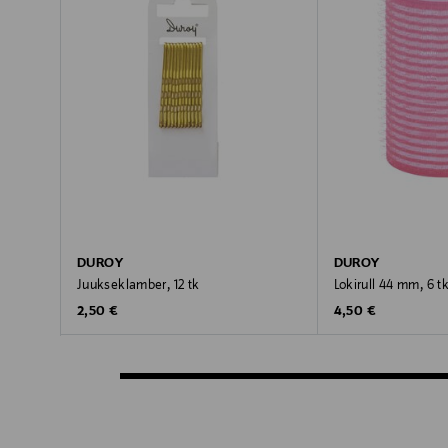
DUROY
DUROY
Juukseklamber, 12 tk
Lokirull 44 mm, 6 t
Original Price
Original Price
2,50 €
4,50 €