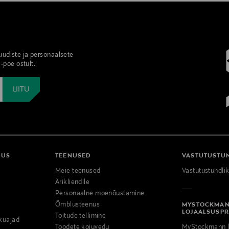
 uudiste ja personaalsete
-poe ostult.
DUS
TEENUSED
VASTUTUSTU
Meie teenused
Vastutustundli
Ärikliendile
Personaalne moenõustamine
Õmblusteenus
MYSTOCKMA
LOJAALSUSP
Toitude tellimine
kuajad
Toodete kojuvedu
MyStockmann l