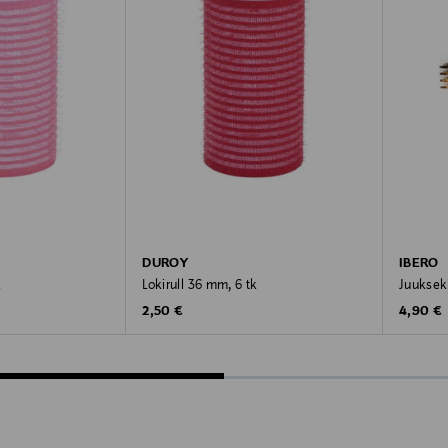
DUROY
IBERO
k
Lokirull 36 mm, 6 tk
Juuksek
Original Price
Original
2,50 €
4,90 €