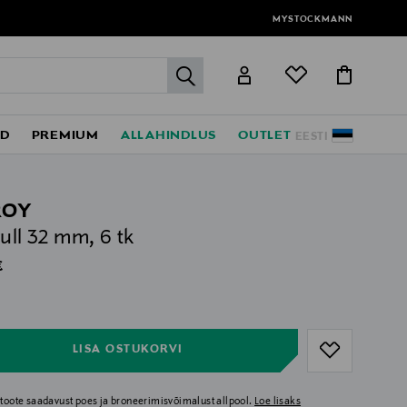
MYSTOCKMANN
label.header.go
ED
PREMIUM
ALLAHINDLUS
OUTLET
EESTI
ROY
rull 32 mm, 6 tk
al Price
€
ull
ull
LISA OSTUKORVI
i toote saadavust poes ja broneerimisvõimalust allpool.
Loe lisaks