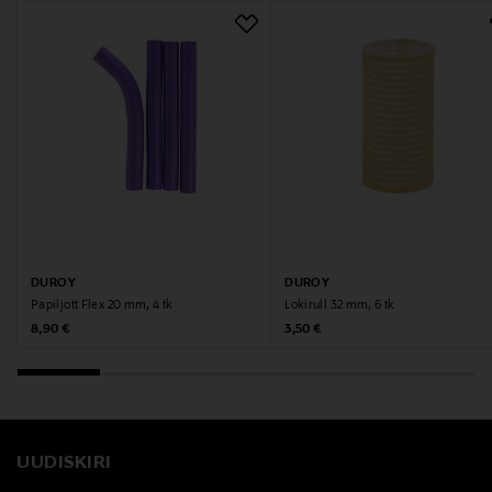
DUROY
DUROY
Papiljott Flex 20 mm, 4 tk
Lokirull 32 mm, 6 tk
Original Price
Original Price
8,90 €
3,50 €
UUDISKIRI