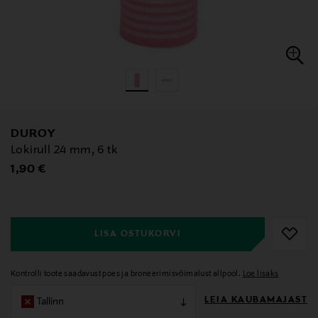
DUROY
Lokirull 24 mm, 6 tk
Original Price
1,90 €
null
null
LISA OSTUKORVI
Kontrolli toote saadavust poes ja broneerimisvõimalust allpool.
Loe lisaks
LEIA KAUBAMAJAST
Tallinn