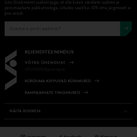
Liitu Stockmanni uudiskirjaga, et olla kursis värskete uudiste ja
personaalsete pakkumistega. Liitudes saad ka -10% oma järgmiselt e-
poe ostult.
KLIENDITEENINDUS
VÕTKE ÜHENDUST
+372 6339539(pvm/mpm)
KORDUMA KIPPUVAD KÜSIMUSED
KAMPAANIATE TINGIMUSED
NÄITA ROHKEM
E-POOD