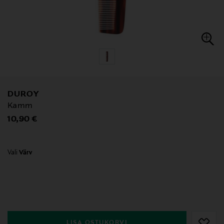
DUROY
Kamm
Original Price
10,90 €
Vali
Värv
null
null
LISA OSTUKORVI