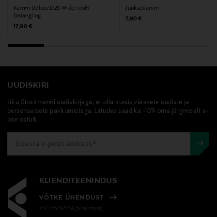
Kamm Deluxe D28 Wide Tooth
Juuksekamm
Detangling
Original Price
7,90 €
Original Price
17,90 €
UUDISKIRI
Liitu Stockmanni uudiskirjaga, et olla kursis värskete uudiste ja
personaalsete pakkumistega. Liitudes saad ka -10% oma järgmiselt e-
poe ostult.
KLIENDITEENINDUS
VÕTKE ÜHENDUST
+372 6339539(pvm/mpm)