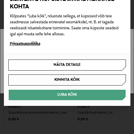
Värv
TEISED KLIENDID
tagastada ainult avamata pakendis. Tagastatavad suletud
KOHTA
RUSKEA
pakendis kosmeetika- ja loodustooted peavad olema
VAATASID KA
Klõpsates "Luba kõik", nõustute sellega, et küpsiseid võib teie
avamata originaalpakendis.
seadmesse salvestada erinevatel eesmärkidel, nt. B. et tagada
Valmistaja tootenumber
veebisaidi nõuetekohane toimimine. Saate oma küpsiste seadeid
E-POE TAGASTUSED
igal ajal muuta selle lehe allosas.
KAMPAN1245
Stockmann pole Sinu riigis saadaval.
Privaatsuspoliitika
Tootja
Sinu riiki ei ole kohaletoimetamine saadaval.
Duroy Oy
NÄITA DETAILE
SAAN ARU
Tootja aadress
KINNITA KÕIK
Bulevardi 5, 00120 Helsinki, Finland
LUBA KÕIK
Digitaalne aadress
DUROY
DUROY
info@duroy.fi
Süsinikkiust universaalne kamm, suur
Süsinikkiust kamm, lai
Original Price
Original Price
8,90 €
8,90 €
Märksõnad
Käekotikamm