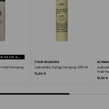
MYSTOCKMANN EELIS 27%
FOUR REASONS
SCHWA
 Hold Hairspray,
Juukselakk Styling Hairspray, 300 ml
Juuksel
Hold Ha
Original Price
15,90 €
e
Original
rice
13,50 €