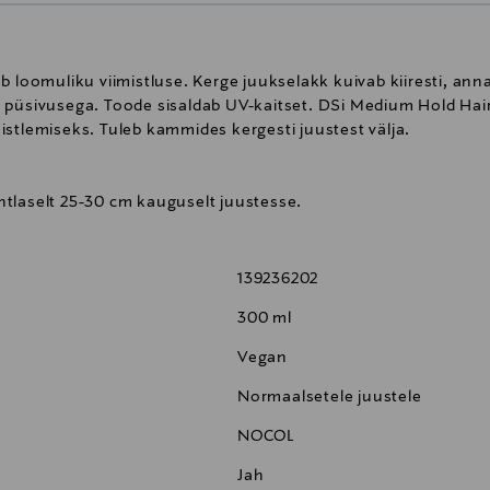
 loomuliku viimistluse. Kerge juukselakk kuivab kiiresti, anna
 püsivusega. Toode sisaldab UV-kaitset. DSi Medium Hold Hai
stlemiseks. Tuleb kammides kergesti juustest välja.
tlaselt 25-30 cm kauguselt juustesse.
139236202
300 ml
Vegan
Normaalsetele juustele
NOCOL
Jah