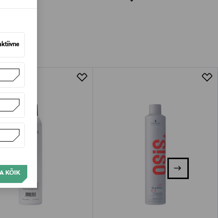
amisest. Suletud pakendis toodete puhul
vad olema avamata originaalpakendis.
aktiivne
A KÕIK