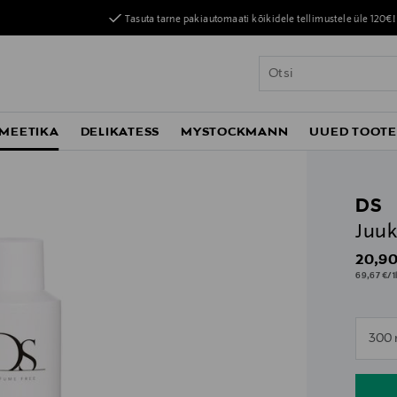
Tasuta tarne pakiautomaati kõikidele tellimustele üle 120€!
MEETIKA
DELIKATESS
MYSTOCKMANN
UUED TOOT
DS
Juuk
Origin
20,90
69,67 €/1
n
300 
n