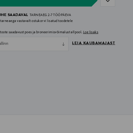
OHE SAADAVAL
TARNEAEG 2-7 TÖÖPÄEVA
 tarneaega vastavalt ostukorvi lisatud toodetele
i toote saadavust poes ja broneerimisvõimalust allpool.
Loe lisaks
LEIA KAUBAMAJAST
allinn