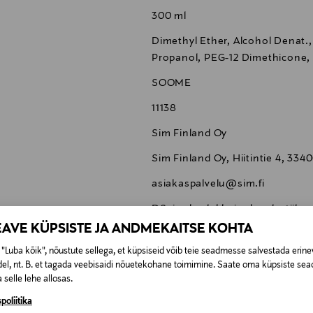
300 ml
Dimethyl Ether, Alcohol Denat.
Propanol, PEG-12 Dimethicone, 
SOOME
11138
Sim Finland Oy
Sim Finland Oy, Hiitintie 4, 33
asiakaspalvelu@sim.fi
DS, juukselakk, juuksed, stiil
EAVE KÜPSISTE JA ANDMEKAITSE KOHTA
"Luba kõik", nõustute sellega, et küpsiseid võib teie seadmesse salvestada erine
el, nt. B. et tagada veebisaidi nõuetekohane toimimine. Saate oma küpsiste sead
 selle lehe allosas.
0,00 €
poliitika