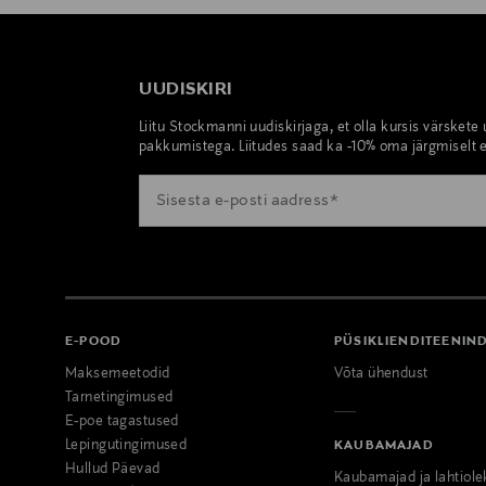
UUDISKIRI
Liitu Stockmanni uudiskirjaga, et olla kursis värskete
pakkumistega. Liitudes saad ka -10% oma järgmiselt e
E-POOD
PÜSIKLIENDITEENIN
Maksemeetodid
Võta ühendust
Tarnetingimused
E-poe tagastused
Lepingutingimused
KAUBAMAJAD
Hullud Päevad
Kaubamajad ja lahtiole