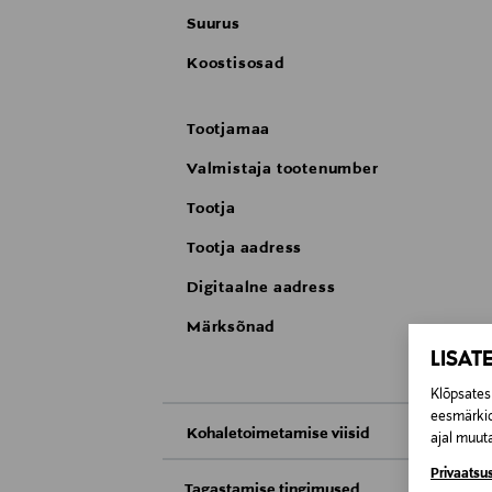
Suurus
Koostisosad
Tootjamaa
Valmistaja tootenumber
Tootja
Tootja aadress
Digitaalne aadress
Märksõnad
LISAT
Klõpsates 
eesmärkid
Kohaletoimetamise viisid
ajal muuta
Kättesaamine poest
Privaatsus
Tagastamise tingimused