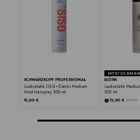
SCHWARZKOPF PROFESSIONAL
BJÖRK
Juukselakk OSiS+ Elastic Medium
Juukselakk Medium
Hold Hairspray 300 ml
300 ml
Original Price
Discounted Pric
Original P
15,90 €
15,90 €
21,90 €