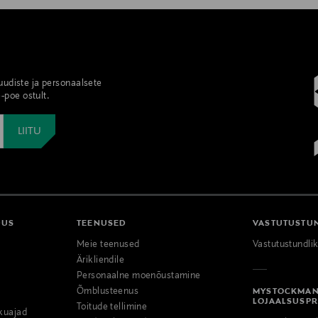
 uudiste ja personaalsete
-poe ostult.
DUS
TEENUSED
VASTUTUSTU
Meie teenused
Vastutustundli
Ärikliendile
Personaalne moenõustamine
Õmblusteenus
MYSTOCKMA
LOJAALSUSP
Toitude tellimine
kuajad