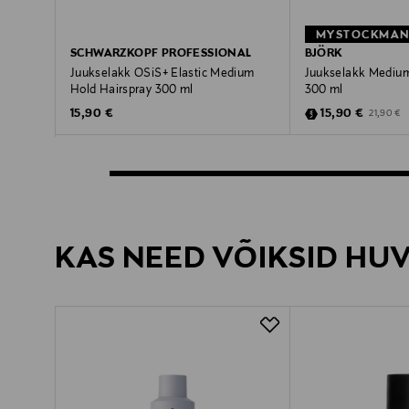
SCHWARZKOPF PROFESSIONAL
BJÖRK
Juukselakk OSiS+ Elastic Medium
Juukselakk Medium
Hold Hairspray 300 ml
300 ml
Original Price
Discounted Pric
Original P
15,90 €
15,90 €
21,90 €
KAS NEED VÕIKSID HU