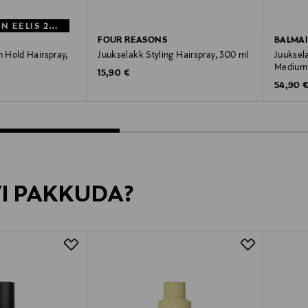
MYSTOCKMANN EELIS 27%
FOUR REASONS
BALMAI
 Hold Hairspray,
Juukselakk Styling Hairspray, 300 ml
Juuksel
Medium 
Original Price
15,90 €
e
Original
rice
54,90 
VI PAKKUDA?