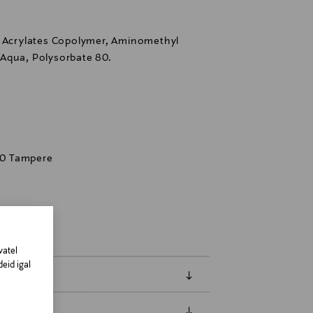
, Acrylates Copolymer, Aminomethyl
Aqua, Polysorbate 80.
400 Tampere
vatel
eid igal