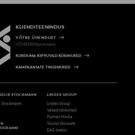
KLIENDITEENINDUS
VÕTKE ÜHENDUST
+372 6339539(pvm/mpm)
KORDUMA KIPPUVAD KÜSIMUSED
KAMPAANIATE TINGIMUSED
NDLIK STOCKMANN
LINDEX GROUP
k Stockmann
Lindex Group
Vabad töökohad
Partner Media
NN
Tourist discount
ROGRAMM
EAS toetus