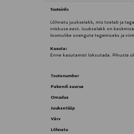
Tooteinfo
Lõhnatu juukselakk, mis toetab ja tagab
niiskuse eest. Juukselakk on keskmise
loomulike soengute tegemiseks ja viimi
Kasuta:
Enne kasutamist loksutada. Pihusta üh
Tootenumber
Pakendi suurus
Omadus
Juuksetüüp
Värv
Lõhnatu