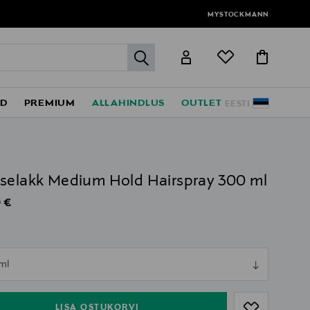
MYSTOCKMANN
label.header.go
ED
PREMIUM
ALLAHINDLUS
OUTLET
EESTI
selakk Medium Hold Hairspray 300 ml
al Price
 €
l
ull
ml
ull
LISA OSTUKORVI