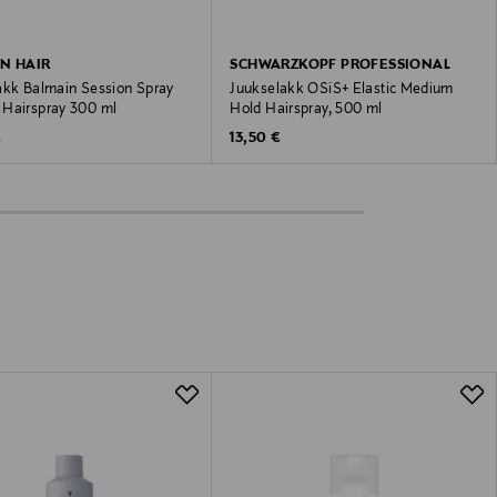
N HAIR
SCHWARZKOPF PROFESSIONAL
akk Balmain Session Spray
Juukselakk OSiS+ Elastic Medium
Hairspray 300 ml
Hold Hairspray, 500 ml
 Price
Original Price
€
13,50 €