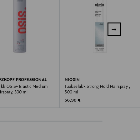
RZKOPF PROFESSIONAL
NIOXIN
akk OSiS+ Elastic Medium
Juukselakk Strong Hold Hairspray ,
irspray, 500 ml
300 ml
 Price
Original Price
36,90 €