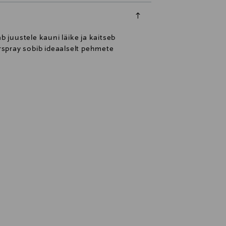
b juustele kauni läike ja kaitseb
rspray sobib ideaalselt pehmete