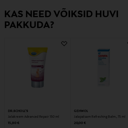
Digitaalne aadress
KAS NEED VÕIKSID HUVI
kuluttajapalvelu@transmeri.fi
PAKKUDA?
Märksõnad
scholl, Scholl, Dr.Scholl's, kynsisienen hoitoaine,
kynnet, kynsisieni
DR.SCHOLL'S
GEHWOL
Jalakreem Advanced Repair 150 ml
Jalapalsam Refreshing Balm, 75 ml
Original Price
Original Price
15,90 €
20,00 €