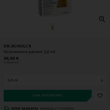
DR.SCHOLL'S
Küüneseene palsam 3,8 ml
Original Price
36,50 €
9 605,26 €/1l
null
null
LISA OSTUKORVI
KOHE SAADAVAL
TARNEAEG 2-7 TÖÖPÄEVA