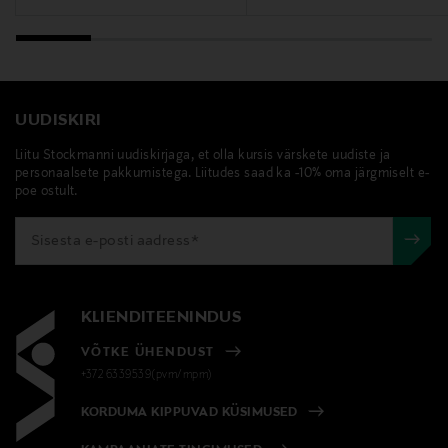
UUDISKIRI
Liitu Stockmanni uudiskirjaga, et olla kursis värskete uudiste ja
personaalsete pakkumistega. Liitudes saad ka -10% oma järgmiselt e-
poe ostult.
KLIENDITEENINDUS
VÕTKE ÜHENDUST
+372 6339539(pvm/mpm)
KORDUMA KIPPUVAD KÜSIMUSED