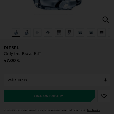
DIESEL
Only the Brave EdT
Original Price
47,00 €
null
null
LISA OSTUKORVI
Kontrolli toote saadavust poes ja broneerimisvõimalust allpool.
Loe lisaks