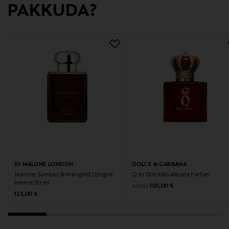
PAKKUDA?
Digitaalne aadress
customer_service_ne@diesel.com
Märksõnad
Diesel, lõhn, parfüüm
JO MALONE LONDON
DOLCE & GABBANA
Jasmine Sambac & Marigold Cologne
Q by Dolce&Gabbana Parfum
Intense 50 ml
Original Price
alates
105,00 €
Original Price
123,00 €