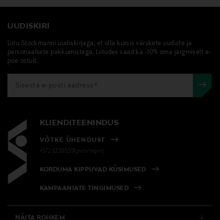
UUDISKIRI
Liitu Stockmanni uudiskirjaga, et olla kursis värskete uudiste ja
personaalsete pakkumistega. Liitudes saad ka -10% oma järgmiselt e-
poe ostult.
KLIENDITEENINDUS
VÕTKE ÜHENDUST
+372 6339539(pvm/mpm)
KORDUMA KIPPUVAD KÜSIMUSED
KAMPAANIATE TINGIMUSED
NÄITA ROHKEM