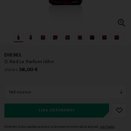
DIESEL
D Red Le Parfum lõhn
Original Price
58,00 €
alates
null
null
LISA OSTUKORVI
Kontrolli toote saadavust poes ja broneerimisvõimalust allpool.
Loe lisaks