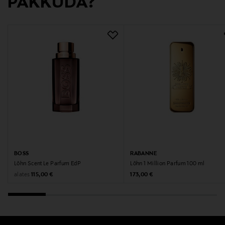
PAKKUDA?
Digitaalne aadress
customer_service_ne@diesel.com
Märksõnad
Diesel, lõhn, parfüüm
BOSS
RABANNE
Lõhn Scent Le Parfum EdP
Lõhn 1 Million Parfum 100 ml
Original Price
Original Price
alates
115,00 €
173,00 €