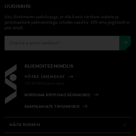
UUDISKIRI
Liitu Stockmanni uudiskirjaga, et olla kursis värskete uudiste ja
personaalsete pakkumistega. Liitudes saad ka -10% oma järgmiselt e-
poe ostult.
KLIENDITEENINDUS
VÕTKE ÜHENDUST
+372 6339539(pvm/mpm)
KORDUMA KIPPUVAD KÜSIMUSED
KAMPAANIATE TINGIMUSED
NÄITA ROHKEM