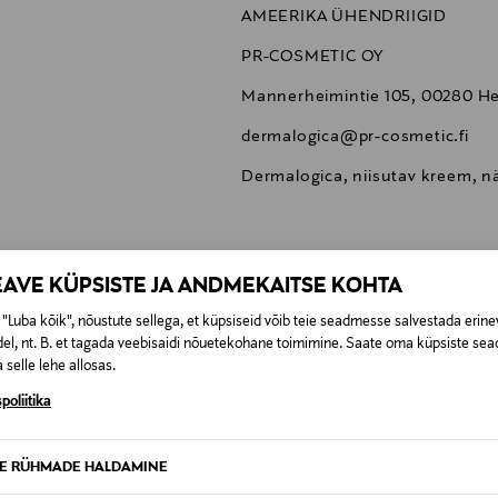
AMEERIKA ÜHENDRIIGID
PR-COSMETIC OY
Mannerheimintie 105, 00280 Hel
dermalogica@pr-cosmetic.fi
Dermalogica, niisutav kreem, 
EAVE KÜPSISTE JA ANDMEKAITSE KOHTA
0,00 €
"Luba kõik", nõustute sellega, et küpsiseid võib teie seadmesse salvestada erine
el, nt. B. et tagada veebisaidi nõuetekohane toimimine. Saate oma küpsiste sead
 selle lehe allosas.
t esitamata lepingust taganeda 30 päeva jooksul alates kauba kättesa
0,00 € – 4,90 €
se
is. Tagastatavad suletud pakendis kosmeetika- ja loodustooted pea
poliitika
SID KA
TE RÜHMADE HALDAMINE