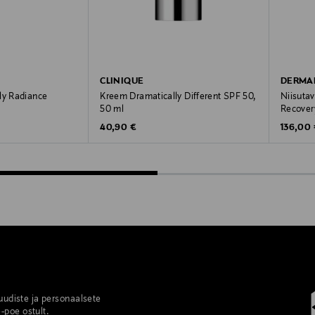
CLINIQUE
DERMA
ly Radiance
Kreem Dramatically Different SPF 50,
Niisuta
50 ml
Recover
Original Price
Original
40,90 €
136,00
 uudiste ja personaalsete
-poe ostult.