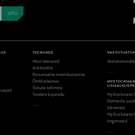
DUS
TEENUSED
VASTUTUSTU
Meie teenused
Vastutustundli
Ärikliendile
Personaalne moenõustamine
Õmblusteenus
MYSTOCKMA
LOJAALSUSP
Toitude tellimine
kuajad
Toodete kojuvedu
MyStockmann l
Partnerite so
liikmetele
MyStockmann l
tingimused