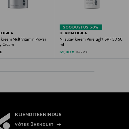
SOODUSTUS 30%
LOGICA
DERMALOGICA
v kreem MultiVitamin Power
Niisutav kreem Pure Light SPF 50 50
y Cream
ml
 Price
Discounted Price
Original Price
 €
65,00 €
93,00 €
KLIENDITEENINDUS
VÕTKE ÜHENDUST