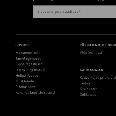
E-POOD
PÜSIKLIENDITEENIN
Maksemeetodid
Võta ühendust
Tarnetingimused
E-poe tagastused
Lepingutingimused
KAUBAMAJAD
Hullud Päevad
Kaubamajad ja lahtiole
Must Reede
Uudised
E-Smaspäev
Kinkekaart
Kohanda küpsiste sätteid
Delikatess