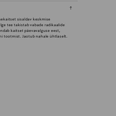
sekaitset sisaldav keskmise
ge tee takistab vabade radikaalide
ndab kaitset päevavalguse eest,
i tootmist. Jaotub nahale ühtlaselt.