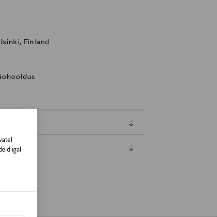
sinki, Finland
näohooldus
vatel
eid igal
amisest. Suletud pakendis toodete puhul
vad olema avamata originaalpakendis.