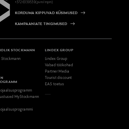
+372 6339539(pvm/mpm)
KORDUMA KIPPUVAD KÜSIMUSED
KAMPAANIATE TINGIMUSED
NDLIK STOCKMANN
LINDEX GROUP
k Stockmann
Lindex Group
Vabad töökohad
Partner Media
NN
Tourist discount
ROGRAMM
EAS toetus
ojaalsusprogramm
odustused MyStockmann
ojaalsusprogrammi