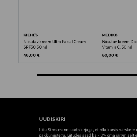
KIEHL'S
MEDIK8
Niisutav kreem Ultra Facial Cream
Niisutav kreem Dai
SPF30 50 ml
Vitamin C, 50 ml
Original Price
Original Price
46,00 €
80,00 €
UUDISKIRI
Liitu Stockmanni uudiskirjaga, et olla kursis värskete
pakkumistega. Liitudes saad ka -10% oma järgmiselt e