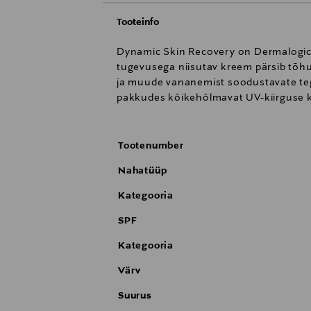
Tooteinfo
Dynamic Skin Recovery on Dermalogica 
tugevusega niisutav kreem pärsib tõhu
ja muude vananemist soodustavate teg
pakkudes kõikehõlmavat UV-kiirguse kai
Tootenumber
Nahatüüp
Kategooria
SPF
Kategooria
Värv
Suurus