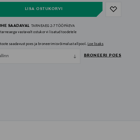
LISA OSTUKORVI
OHE SAADAVAL
TARNEAEG 2-7 TÖÖPÄEVA
 tarneaega vastavalt ostukorvi lisatud toodetele
i toote saadavust poes ja broneerimisvõimalust allpool.
Loe lisaks
BRONEERI POES
allinn