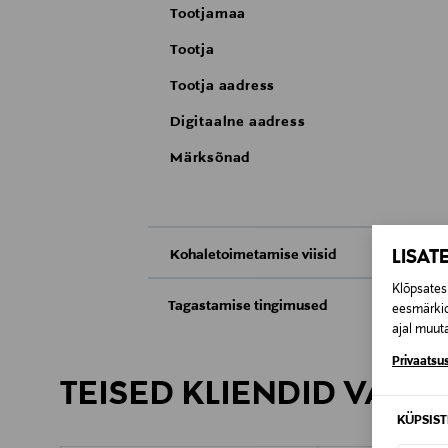
Tootjamaa
Tootja
Tootja aadress
Digitaalne aadress
Märksõnad
LISAT
Kohaletoimetamise viisid
Klõpsates 
Kättesaamine poest
Tagastamise tingimused
eesmärkid
ajal muuta
Teil on õigus toodetega tutvuda ja põhjus
Tarnimine pakiautomaati või postkontoris
saab neid tagastada ainult avamata pakend
Privaatsus
TEISED KLIENDID VAATA
E-POE TAGASTUSED
KÜPSIS