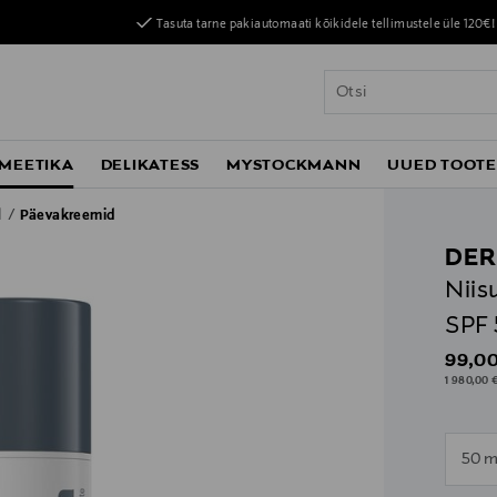
Tasuta tarne pakiautomaati kõikidele tellimustele üle 120€!
MEETIKA
DELIKATESS
MYSTOCKMANN
UUED TOOT
d
Päevakreemid
DER
Niis
SPF 
Origin
99,00
1 980,00 €
n
50 m
n