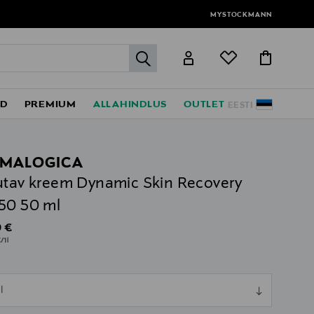
MYSTOCKMANN
label.header.go
ED
PREMIUM
ALLAHINDLUS
OUTLET
EESTI
MALOGICA
utav kreem Dynamic Skin Recovery
50 50 ml
al Price
 €
/1l
ull
l
ull