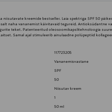
niisutavate kreemide bestseller. Laia spektriga SPF 50 päike
salt naha vananemist käivitavaid tegureid. Antioksüdantne val
urite teket. Patenteeritud oleosoomikapslitehnoloogia suure
tset. Samal ajal stimuleerib ainulaadne polüpeptiid kollageen
117723205
Vananemisvastane
SPF
50
Niisutav kreem
1
50 ml