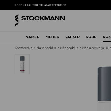
POED JA LAHTIOLEKUAJAD
TEENUSED
NAISED
MEHED
LAPSED
KODU
KOS
Kosmeetika
Nahahooldus
Näohooldus
Näokreemid ja -õli