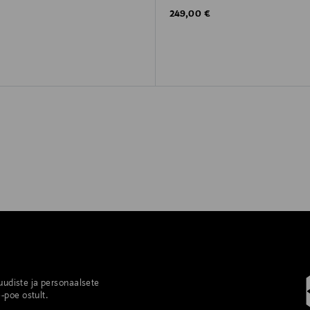
rice
Original Price
249,00 €
 uudiste ja personaalsete
-poe ostult.