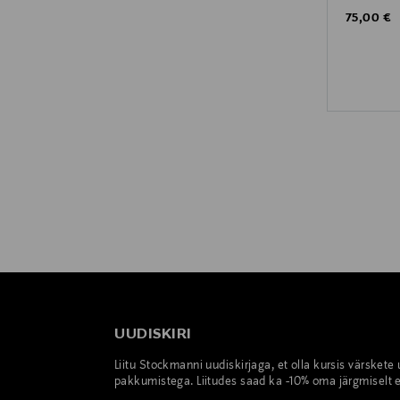
Original P
75,00 €
UUDISKIRI
Liitu Stockmanni uudiskirjaga, et olla kursis värskete
pakkumistega. Liitudes saad ka -10% oma järgmiselt e