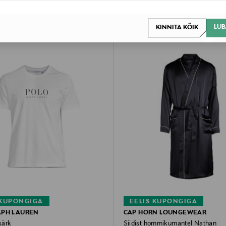
LUB
KINNITA KÕIK
 KUPONGIGA
EELIS KUPONGIGA
LPH LAUREN
CAP HORN LOUNGEWEAR
särk
Siidist hommikumantel Nathan