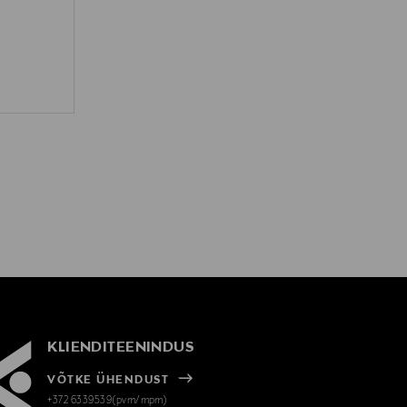
KLIENDITEENINDUS
VÕTKE ÜHENDUST
+372 6339539(pvm/mpm)