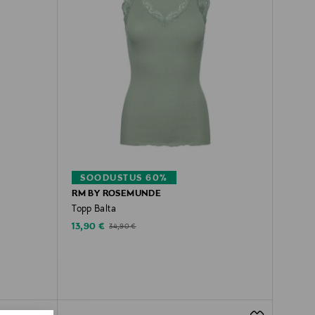
SOODUSTUS 60%
RM BY ROSEMUNDE
Topp Balta
Discounted Price
Original Price
13,90 €
34,90 €