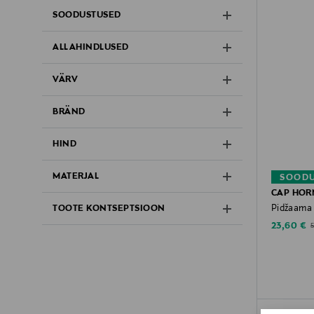
SOODUSTUSED
ALLAHINDLUSED
VÄRV
BRÄND
HIND
MATERJAL
SOODU
CAP HOR
Pidžaama
TOOTE KONTSEPTSIOON
Discounte
O
23,60 €