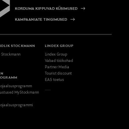
KORDUMA KIPPUVAD KÜSIMUSED
KAMPAANIATE TINGIMUSED
NDLIK STOCKMANN
LINDEX GROUP
k Stockmann
Lindex Group
Vabad töökohad
Partner Media
NN
Tourist discount
ROGRAMM
EAS toetus
ojaalsusprogramm
odustused MyStockmann
ojaalsusprogrammi