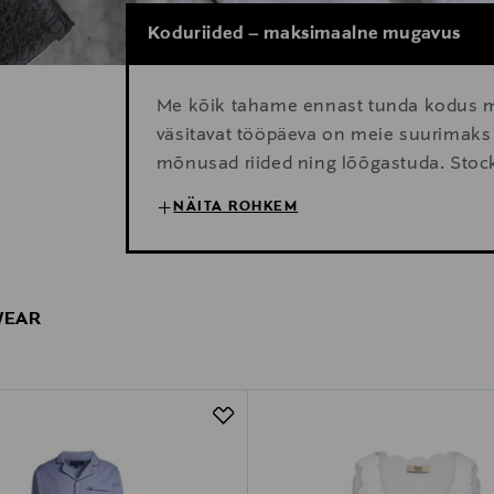
Koduriided – maksimaalne mugavus
Me kõik tahame ennast tunda kodus ma
väsitavat tööpäeva on meie suurimaks 
mõnusad riided ning lõõgastuda. Stock
ööriided, pehmed dressid, mugavad kodu
NÄITA ROHKEM
pidžaamad, mis seavad esikohale muga
WEAR