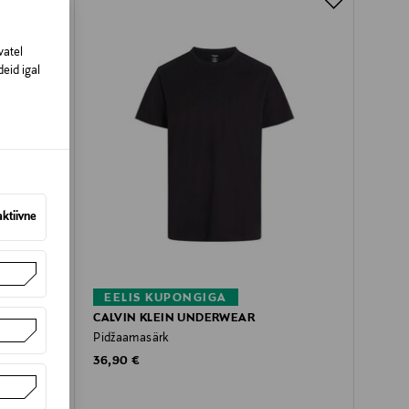
vatel
eid igal
aktiivne
EELIS KUPONGIGA
CALVIN KLEIN UNDERWEAR
Pidžaamasärk
Original Price
36,90 €