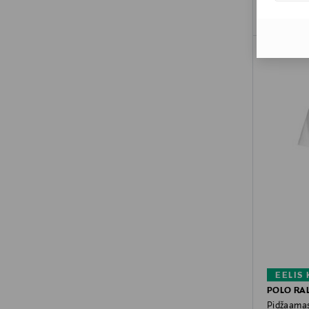
EELIS
POLO RA
Pidžaama