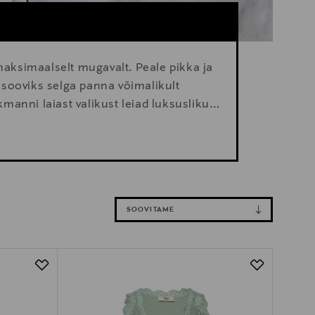
ksimaalselt mugavalt. Peale pikka ja
sooviks selga panna võimalikult
manni laiast valikust leiad luksuslikud
riided, soojad sokid ja praktilised
vuse, unustamata stiili.
SOOVITAME