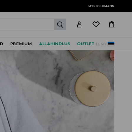
MYSTOCKMANN
label.header.go
ED
PREMIUM
ALLAHINDLUS
OUTLET
EESTI