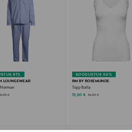
STUS 61%
SOODUSTUS 60%
N LOUNGEWEAR
RM BY ROSEMUNDE
 Norman
Topp Balta
d Price
Discounted Price
riginal Price
Original Price
13,90 €
59,90 €
34,90 €