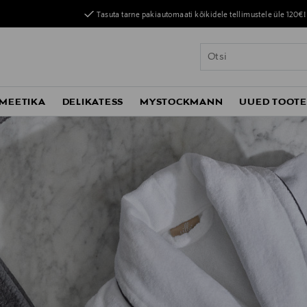
Tasuta tarne pakiautomaati kõikidele tellimustele üle 120€!
MEETIKA
DELIKATESS
MYSTOCKMANN
UUED TOOT