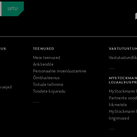
DUS
TEENUSED
VASTUTUSTU
Meie teenused
Vastutustundli
Ärikliendile
Personaalne moenõustamine
Õmblusteenus
MYSTOCKMA
LOJAALSUSP
Toitude tellimine
kuajad
Toodete kojuvedu
MyStockmann l
Partnerite so
liikmetele
MyStockmann l
tingimused