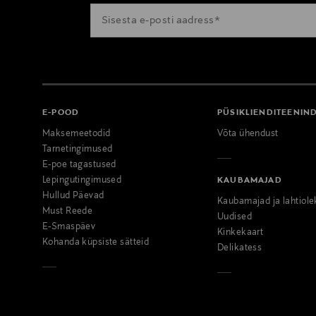
E-POOD
PÜSIKLIENDITEENIN
Maksemeetodid
Võta ühendust
Tarnetingimused
E-poe tagastused
Lepingutingimused
KAUBAMAJAD
Hullud Päevad
Kaubamajad ja lahtiole
Must Reede
Uudised
E-Smaspäev
Kinkekaart
Kohanda küpsiste sätteid
Delikatess