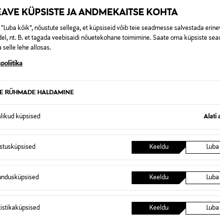
EAVE KÜPSISTE JA ANDMEKAITSE KOHTA
"Luba kõik", nõustute sellega, et küpsiseid võib teie seadmesse salvestada erine
el, nt. B. et tagada veebisaidi nõuetekohane toimimine. Saate oma küpsiste sead
 selle lehe allosas.
poliitika
TE RÜHMADE HALDAMINE
alikud küpsised
Alati 
istusküpsised
Keeldu
Luba
 KUPONGIGA
EELIS KUPONGIGA
N LOUNGEWEAR
POLO RALPH LAUREN
undusküpsised
Keeldu
Luba
džaama Neal kinkekarbis
Pidžaama
rice
Original Price
135,00 €
tistikaküpsised
Keeldu
Luba