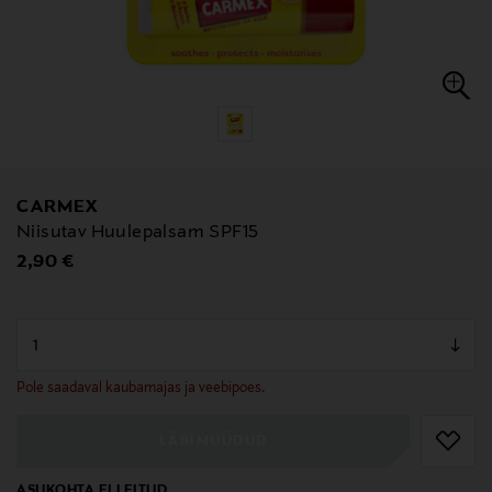
CARMEX
Niisutav Huulepalsam SPF15
Original Price
2,90 €
null
null
Pole saadaval kaubamajas ja veebipoes.
LÄBIMÜÜDUD
ASUKOHTA EI LEITUD