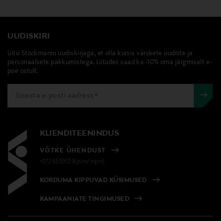
UUDISKIRI
Liitu Stockmanni uudiskirjaga, et olla kursis värskete uudiste ja
personaalsete pakkumistega. Liitudes saad ka -10% oma järgmiselt e-
poe ostult.
KLIENDITEENINDUS
VÕTKE ÜHENDUST
+372 6339539(pvm/mpm)
KORDUMA KIPPUVAD KÜSIMUSED
KAMPAANIATE TINGIMUSED