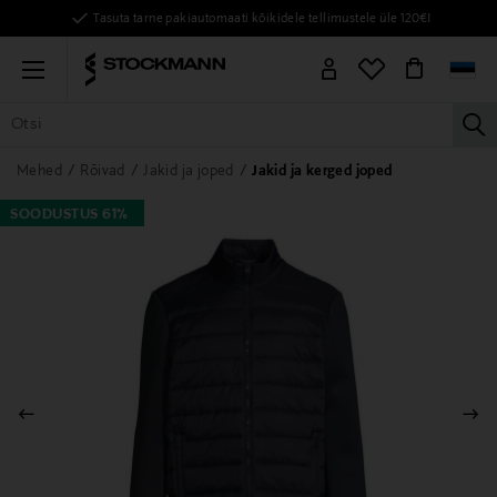
Tasuta tarne pakiautomaati kõikidele tellimustele üle 120€!
Menu
la
KÕIK TOOTED
NAISED
MEHED
LAPSED
KODU
KOSMEE
Mehed
Rõivad
Jakid ja joped
Jakid ja kerged joped
SOODUSTUS 61%