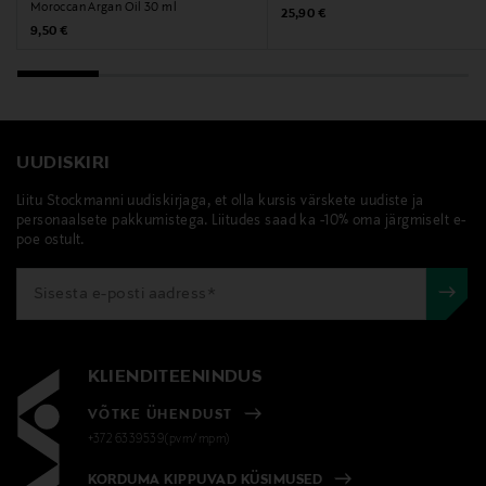
Moroccan Argan Oil 30 ml
Original Price
25,90 €
Original Price
9,50 €
UUDISKIRI
Liitu Stockmanni uudiskirjaga, et olla kursis värskete uudiste ja
personaalsete pakkumistega. Liitudes saad ka -10% oma järgmiselt e-
poe ostult.
KLIENDITEENINDUS
VÕTKE ÜHENDUST
+372 6339539(pvm/mpm)
KORDUMA KIPPUVAD KÜSIMUSED