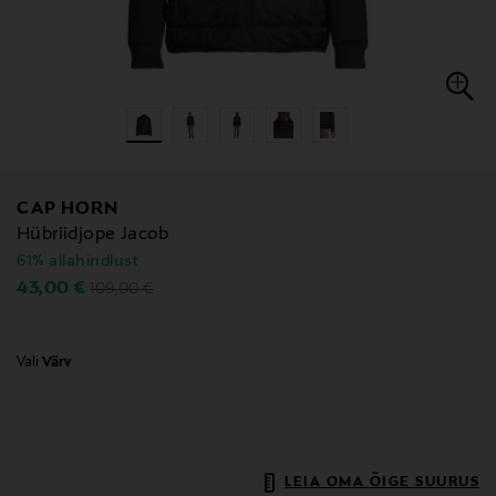
CAP HORN
Hübriidjope Jacob
61% allahindlust
Original Price
Discounted Price
43,00 €
109,00 €
Vali
Värv
LEIA OMA ÕIGE SUURUS