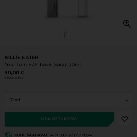
BILLIE EILISH
Your Turn EdP Travel Spray ,10ml
Original Price
30,00 €
3 000,00 €/1l
null
null
LISA OSTUKORVI
KOHE SAADAVAL
TARNEAEG 2-7 TÖÖPÄEVA