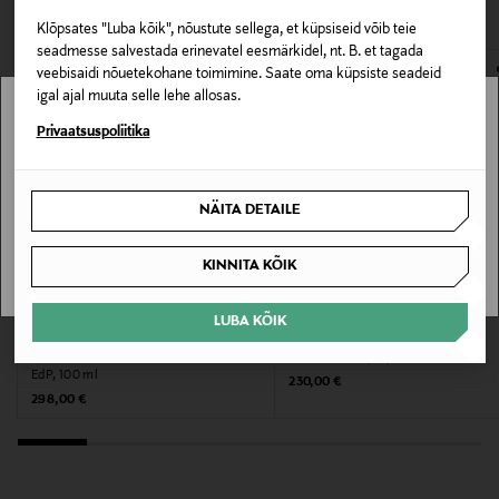
VAATASID KA
172955085
avamata originaalpakendis.
Klõpsates "Luba kõik", nõustute sellega, et küpsiseid võib teie
E-POE TAGASTUSED
seadmesse salvestada erinevatel eesmärkidel, nt. B. et tagada
Tooteohutusalane väide
veebisaidi nõuetekohane toimimine. Saate oma küpsiste seadeid
Kõrge tuleoht, nõuab rangemaid ohutusmeetmeid –
igal ajal muuta selle lehe allosas.
lekke- ja keskkonnarisk, vältida sattumist
Stockmann pole Sinu riigis saadaval.
Privaatsuspoliitika
kanalisatsiooni.
Sinu riiki ei ole kohaletoimetamine saadaval.
Värv
NÄITA DETAILE
SAAN ARU
NOCOL
KINNITA KÕIK
Suurus
LUBA KÕIK
10 ml
LANCÔME
PARFUMS DE MARLY
Absolue Les Parfums Not Your Rose
Oriana EDP Spray
EdP, 100 ml
Tootjamaa
Original Price
230,00 €
Original Price
298,00 €
AMEERIKA ÜHENDRIIGID
Valmistaja tootenumber