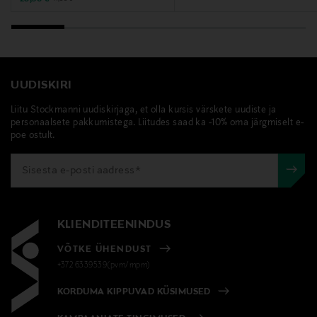
UUDISKIRI
Liitu Stockmanni uudiskirjaga, et olla kursis värskete uudiste ja
personaalsete pakkumistega. Liitudes saad ka -10% oma järgmiselt e-
poe ostult.
KLIENDITEENINDUS
VÕTKE ÜHENDUST
+372 6339539(pvm/mpm)
KORDUMA KIPPUVAD KÜSIMUSED