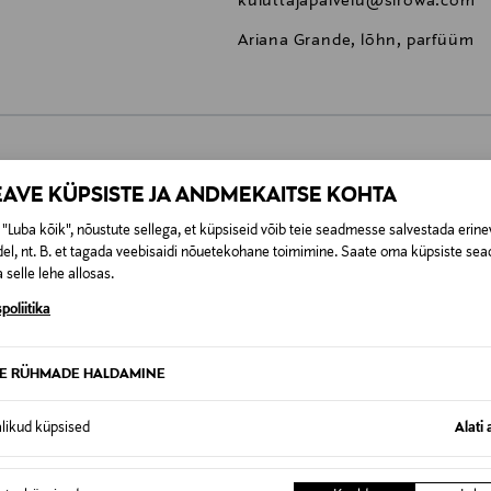
kuluttajapalvelu@sirowa.com
Ariana Grande, lõhn, parfüüm
0,00 €
EAVE KÜPSISTE JA ANDMEKAITSE KOHTA
"Luba kõik", nõustute sellega, et küpsiseid võib teie seadmesse salvestada erine
t esitamata lepingust taganeda 30 päeva jooksul alates kauba kättesa
0,00 € – 4,90 €
se
el, nt. B. et tagada veebisaidi nõuetekohane toimimine. Saate oma küpsiste sead
is. Tagastatavad suletud pakendis kosmeetika- ja loodustooted pea
 selle lehe allosas.
SID KA
poliitika
TE RÜHMADE HALDAMINE
alikud küpsised
Alati 