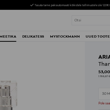
Tasuta tarne pakiautomaati kõikidele tellimustele üle 120€!
MEETIKA
DELIKATESS
MYSTOCKMANN
UUED TOOT
ARI
Than
Origin
53,00
1 766,67 €
30 M
n
n
Pole sa