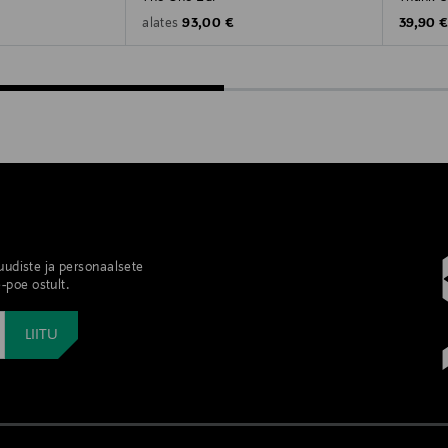
Original Price
Original
93,00 €
39,90 
alates
 uudiste ja personaalsete
-poe ostult.