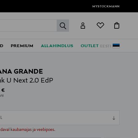
MYSTOCKMANN
label.header.go
ED
PREMIUM
ALLAHINDLUS
OUTLET
EESTI
ANA GRANDE
k U Next 2.0 EdP
al Price
 €
/1l
L
ull
ull
adaval kaubamajas ja veebipoes.