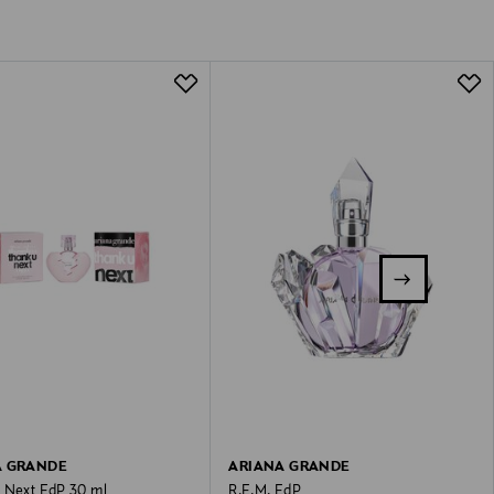
A GRANDE
ARIANA GRANDE
 Next EdP 30 ml
R.E.M. EdP