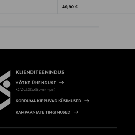
 Price
Original Price
€
49,90 €
KLIENDITEENINDUS
VÕTKE ÜHENDUST
+372 6339539(pvm/mpm)
KORDUMA KIPPUVAD KÜSIMUSED
KAMPAANIATE TINGIMUSED