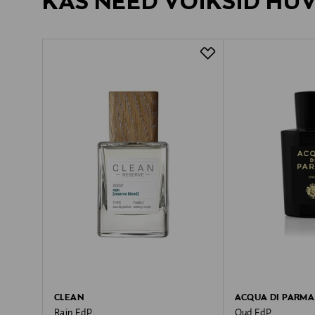
KAS NEED VÕIKSID HU
CLEAN
ACQUA DI PARMA
Rain EdP
Oud EdP