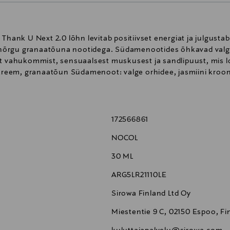
 Thank U Next 2.0 lõhn levitab positiivset energiat ja julgust
hõrgu granaatõuna nootidega. Südamenootides õhkavad valged
vahukommist, sensuaalsest muskusest ja sandlipuust, mis 
reem, granaatõun Südamenoot: valge orhidee, jasmiini kro
172566861
NOCOL
30 ML
ARG5LR21110LE
Sirowa Finland Ltd Oy
Miestentie 9 C, 02150 Espoo, Fi