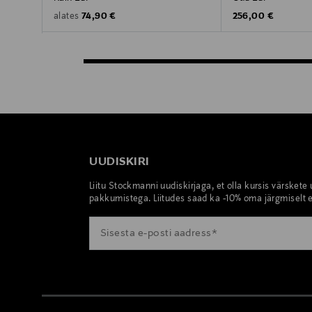
Original Price
Original Price
74,90 €
256,00 €
alates
UUDISKIRI
Liitu Stockmanni uudiskirjaga, et olla kursis värskete
pakkumistega. Liitudes saad ka -10% oma järgmiselt e