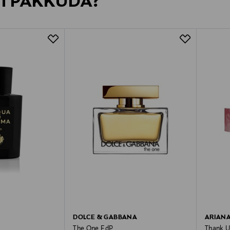
VI PAKKUDA?
DOLCE & GABBANA
ARIAN
The One EdP
Thank U