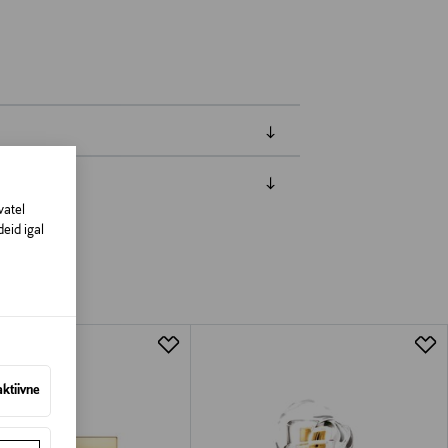
vatel
amisest. Suletud pakendis toodete puhul
eid igal
vad olema avamata originaalpakendis.
aktiivne