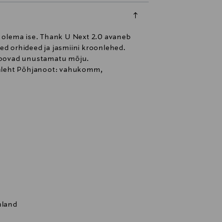
ab olema ise. Thank U Next 2.0 avaneb
 orhideed ja jasmiini kroonlehed.
loovad unustamatu mõju.
onleht Põhjanoot: vahukomm,
nland