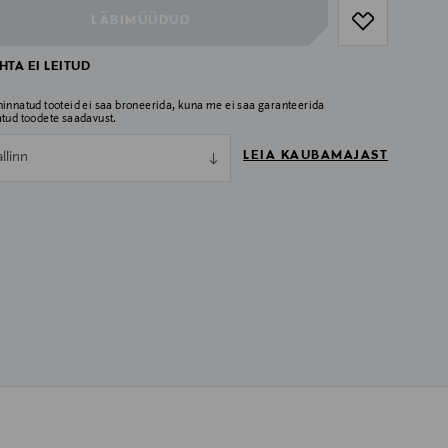
LÄBIMÜÜDUD
TA EI LEITUD
hinnatud tooteid ei saa broneerida, kuna me ei saa garanteerida
atud toodete saadavust.
LEIA KAUBAMAJAST
allinn