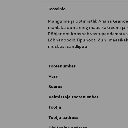
Tooteinfo
Mänguline ja optimistlik Ariana Grande
mahlaka õuna ning maasikakreemi ja 
Põhjanoot koosneb vastupandamatust 
Lõhnanoodid Tipunoot: õun, maasikak
muskus, sandlipuu.
Tootenumber
Värv
Suurus
Valmistaja tootenumber
Tootja
Tootja aadress