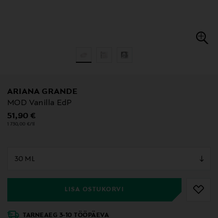
ARIANA GRANDE
MOD Vanilla EdP
Original Price
51,90 €
1 730,00 €/1l
null
null
LISA OSTUKORVI
TARNEAEG 3-10 TÖÖPÄEVA