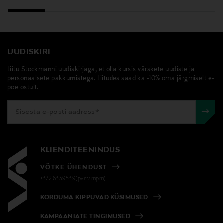
UUDISKIRI
Liitu Stockmanni uudiskirjaga, et olla kursis värskete uudiste ja
personaalsete pakkumistega. Liitudes saad ka -10% oma järgmiselt e-
poe ostult.
KLIENDITEENINDUS
VÕTKE ÜHENDUST
+372 6339539(pvm/mpm)
KORDUMA KIPPUVAD KÜSIMUSED
KAMPAANIATE TINGIMUSED