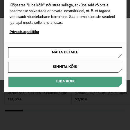
VAATASID KA
164139271
avamata originaalpakendis.
Klõpsates "Luba kõik", nõustute sellega, et küpsiseid võib teie
seadmesse salvestada erinevatel eesmärkidel, nt. B. et tagada
E-POE TAGASTUSED
Värv
veebisaidi nõuetekohane toimimine. Saate oma küpsiste seadeid
igal ajal muuta selle lehe allosas.
NOCOL
Stockmann pole Sinu riigis saadaval.
Privaatsuspoliitika
Suurus
Sinu riiki ei ole kohaletoimetamine saadaval.
30 ML
NÄITA DETAILE
SAAN ARU
Tootjamaa
KINNITA KÕIK
AMEERIKA ÜHENDRIIGID
LUBA KÕIK
Valmistaja tootenumber
CHLOÉ
CLEAN
Atelier des Fleurs Vanilla Planifolia EdP
Vanilla Cloud Eau de Parfum, 30ml
ARG8WLR22110
Original Price
Original Price
139,00 €
52,00 €
Tootja
Sirowa Finland Ltd Oy