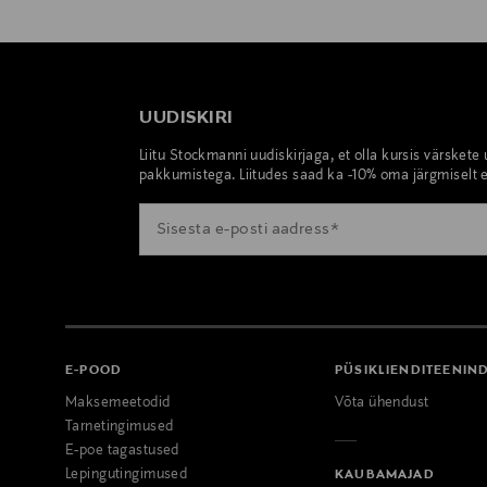
UUDISKIRI
Liitu Stockmanni uudiskirjaga, et olla kursis värskete
pakkumistega. Liitudes saad ka -10% oma järgmiselt e
E-POOD
PÜSIKLIENDITEENIN
Maksemeetodid
Võta ühendust
Tarnetingimused
E-poe tagastused
Lepingutingimused
KAUBAMAJAD