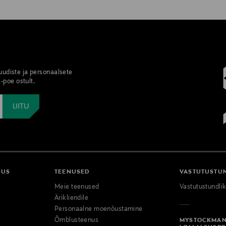
 uudiste ja personaalsete
-poe ostult.
DUS
TEENUSED
VASTUTUSTU
Meie teenused
Vastutustundli
Ärikliendile
Personaalne moenõustamine
Õmblusteenus
MYSTOCKMA