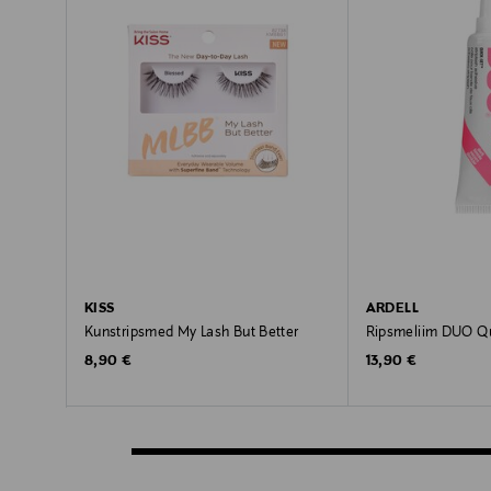
KISS
ARDELL
Kunstripsmed My Lash But Better
Ripsmeliim DUO Qui
Original Price
Original Price
8,90 €
13,90 €