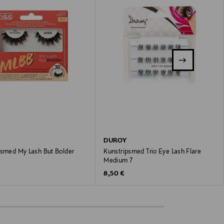
DUROY
psmed My Lash But Bolder
Kunstripsmed Trio Eye Lash Flare
Medium 7
 Price
Original Price
8,50 €