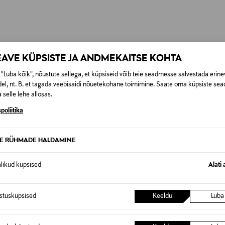
0,00 €
t esitamata lepingust taganeda 30 päeva jooksul alates kauba kättesa
0,00 € – 4,90 €
se
is. Tagastatavad suletud pakendis kosmeetika- ja loodustooted pea
SID KA
EAVE KÜPSISTE JA ANDMEKAITSE KOHTA
"Luba kõik", nõustute sellega, et küpsiseid võib teie seadmesse salvestada erine
el, nt. B. et tagada veebisaidi nõuetekohane toimimine. Saate oma küpsiste sead
 selle lehe allosas.
poliitika
TE RÜHMADE HALDAMINE
alikud küpsised
Alati 
istusküpsised
Keeldu
Luba