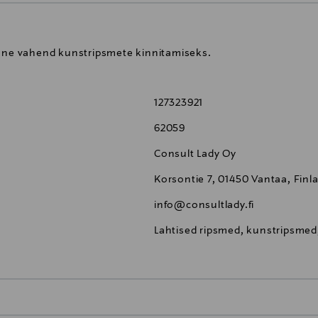
rane vahend kunstripsmete kinnitamiseks.
127323921
62059
Consult Lady Oy
Korsontie 7, 01450 Vantaa, Finl
info@consultlady.fi
Lahtised ripsmed, kunstripsmed