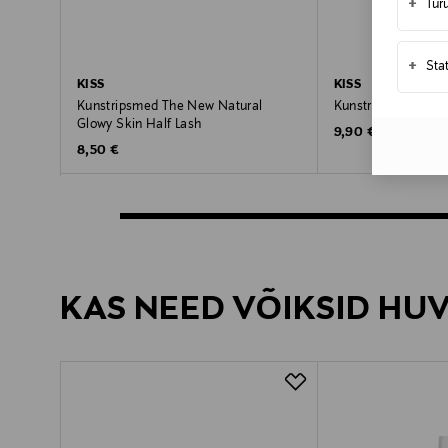
+
Tur
+
Sta
KISS
KISS
Kunstripsmed The New Natural
Kunstripsmed My L
Glowy Skin Half Lash
Original Price
9,90 €
Original Price
8,50 €
KAS NEED VÕIKSID HU