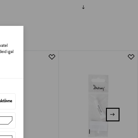
amisest. Suletud pakendis toodete puhul
vad olema avamata originaalpakendis.
vatel
eid igal
aktiivne