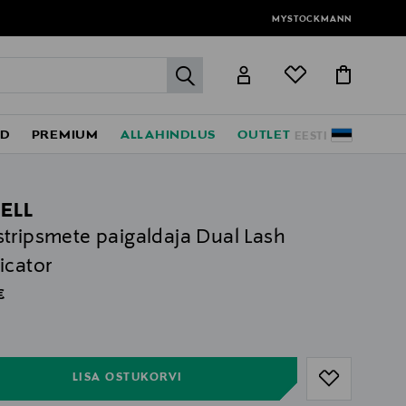
MYSTOCKMANN
label.header.go
ED
PREMIUM
ALLAHINDLUS
OUTLET
EESTI
ELL
tripsmete paigaldaja Dual Lash
icator
al Price
€
ull
ull
LISA OSTUKORVI