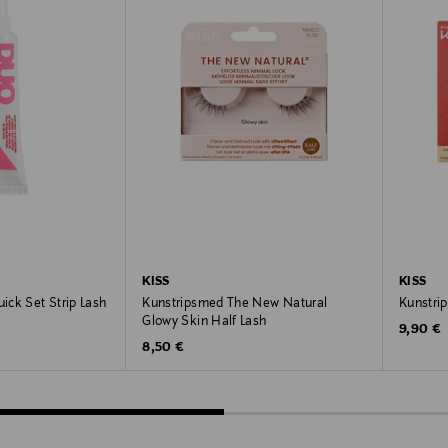
KISS
KISS
ck Set Strip Lash
Kunstripsmed The New Natural
Kunstri
Glowy Skin Half Lash
Original
9,90 €
Original Price
8,50 €