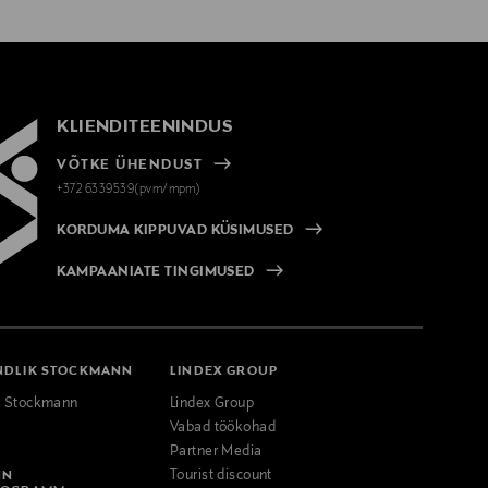
KLIENDITEENINDUS
VÕTKE ÜHENDUST
+372 6339539(pvm/mpm)
KORDUMA KIPPUVAD KÜSIMUSED
KAMPAANIATE TINGIMUSED
NDLIK STOCKMANN
LINDEX GROUP
k Stockmann
Lindex Group
Vabad töökohad
Partner Media
NN
Tourist discount