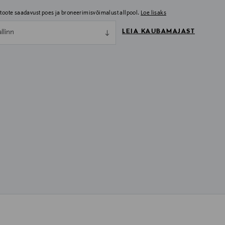
i toote saadavust poes ja broneerimisvõimalust allpool.
Loe lisaks
LEIA KAUBAMAJAST
allinn