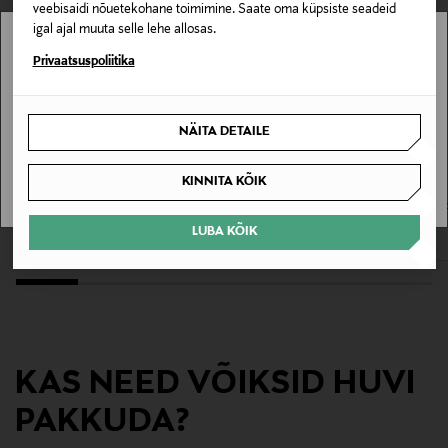
veebisaidi nõuetekohane toimimine. Saate oma küpsiste seadeid
Korsontie 7, 01450 Vantaa, Finland
igal ajal muuta selle lehe allosas.
Stockmann pole Sinu riigis saadaval.
Privaatsuspoliitika
Digitaalne aadress
Sinu riiki ei ole kohaletoimetamine saadaval.
info@consultlady.fi
NÄITA DETAILE
SAAN ARU
Märksõnad
KINNITA KÕIK
KISS
ARDELL
Kunstripsmed
Kunstripsmed The New Natural Glowy
Kunstripsmed Double Individuals Kn
Skin Half Lash
free Long
LUBA KÕIK
Original Price
Original Price
8,50 €
8,90 €
KAS NEED VÕIKSID HUVI
PAKKUDA?