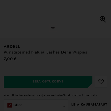
ARDELL
Kunstripsmed Natural Lashes Demi Wispies
Original Price
7,90 €
null
null
LISA OSTUKORVI
Kontrolli toote saadavust poes ja broneerimisvõimalust allpool.
Loe lisaks
LEIA KAUBAMAJAST
Tallinn