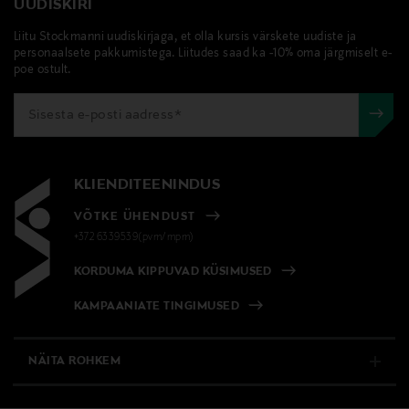
UUDISKIRI
Liitu Stockmanni uudiskirjaga, et olla kursis värskete uudiste ja
personaalsete pakkumistega. Liitudes saad ka -10% oma järgmiselt e-
poe ostult.
KLIENDITEENINDUS
VÕTKE ÜHENDUST
+372 6339539(pvm/mpm)
KORDUMA KIPPUVAD KÜSIMUSED
KAMPAANIATE TINGIMUSED
NÄITA ROHKEM
E-POOD