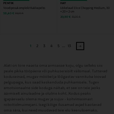
PENTIK
HAY
Voodipesukomplekt Kukkapelto
Lõikelaud Slice Chopping Medium, 30
× 20 × 2 cm
Discounted Price
Original Price
59,40 €
99,90 €
Discounted Price
Original Price
20,90 €
30,00 €
1
2
3
4
5
...
13
Alati on tore naasta oma armsasse koju, olgu selleks siis
peale pikka tööpäeva või puhkusereisilt välismaal. Tuttavad
koduseinad, mugav mööbel ja lõõgastav vannituba loovad
pelgupaiga, kus saad keskenduda puhkamisele. Tugev
emotsionaalne side koduga näitab, et see on teie jaoks
äärmiselt ainulaadne ja oluline koht. Kodus peaks
igapäevaelu olema mugav ja sujuv - kohvimasinast
robottolmuimejani. Isegi kõige ilusamad asjad kaotavad
oma sära, kui need muudavad teie elu keerulisemaks.