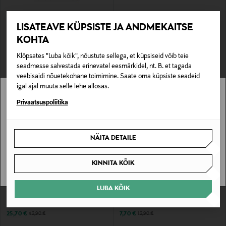
SOODUSTUS 31%
SOODUSTUS 42%
LISATEAVE KÜPSISTE JA ANDMEKAITSE
FINLAYSON
MARIMEKKO
Voodipesukomplekt Valo
Kauss Piccolo 5 dl
KOHTA
Discounted Price
Original Price
Discounted Price
alates
Original Price
48,30 €
16,70 €
29,00 €
69,95 €
Klõpsates "Luba kõik", nõustute sellega, et küpsiseid võib teie
seadmesse salvestada erinevatel eesmärkidel, nt. B. et tagada
veebisaidi nõuetekohane toimimine. Saate oma küpsiste seadeid
igal ajal muuta selle lehe allosas.
Stockmann pole Sinu riigis saadaval.
Privaatsuspoliitika
Sinu riiki ei ole kohaletoimetamine saadaval.
NÄITA DETAILE
SAAN ARU
KINNITA KÕIK
SOODUSTUS 41%
SOODUSTUS 45%
LUBA KÕIK
VILLEROY & BOCH
PENTIK
Mariefleur serveerimisnõu 34 cm
Pajalapp Kesä
Discounted Price
Discounted Price
Original Price
Original Price
25,70 €
7,70 €
43,90 €
13,90 €