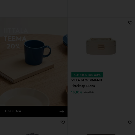
IITTALA
TEEMA
-20%
SOODUSTUS 40%
VILLA STOCKMANN
Ehtekarp Diana
Discounted Price
Original Price
16,10 €
26,90 €
OSTLEMA