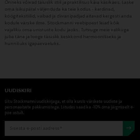
Õnneks võivad täiuslik stiil ja praktilisus käia käsikäes. Laske
oma isikupäral väljenduda ka teie kodus - kardinad,
köögitekstiilid, vaibad ja diivanipadjad aitavad kergesti anda
kodule värske ilme. Stockmanni veebipoest leiad kõik
vajaliku oma unistuste kodu jaoks. Tutvuge meie valikuga
juba täna ja looge täiuslik keskkond harmooniliseks ja
hunnituks igapäevaeluks.
UUDISKIRI
Liitu Stockmanni uudiskirjaga, et olla kursis värskete uudiste ja
personaalsete pakkumistega. Liitudes saad ka -10% oma järgmiselt e-
poe ostult.