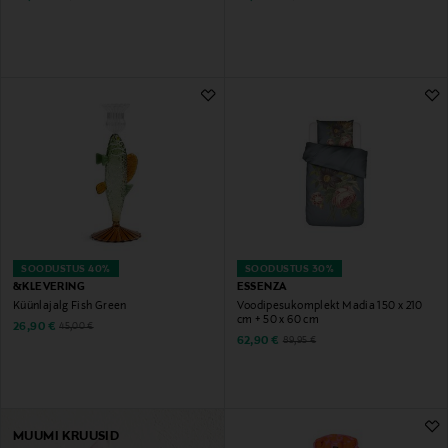
SOODUSTUS 40%
SOODUSTUS 30%
&KLEVERING
ESSENZA
Küünlajalg Fish Green
Voodipesukomplekt Madia 150 x 210
cm + 50 x 60 cm
Discounted Price
Original Price
26,90 €
45,00 €
Discounted Price
Original Price
62,90 €
89,95 €
MUUMI KRUUSID