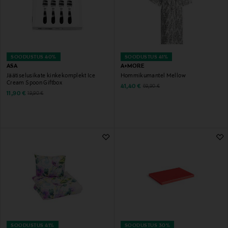
SOODUSTUS 40%
SOODUSTUS 41%
ASA
A+MORE
Jäätiselusikate kinkekomplekt Ice
Hommikumantel Mellow
Cream Spoon Giftbox
Discounted Price
Original Price
41,40 €
69,90 €
Discounted Price
Original Price
11,90 €
19,90 €
SOODUSTUS 41%
SOODUSTUS 30%