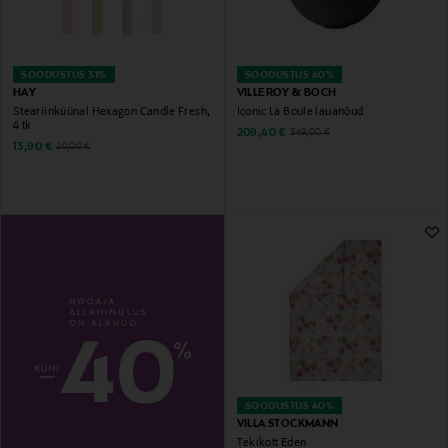
SOODUSTUS 31%
SOODUSTUS 40%
HAY
VILLEROY & BOCH
Steariinküünal Hexagon Candle Fresh,
Iconic La Boule lauanõud
4 tk
Discounted Price
Original Price
209,40 €
349,00 €
Discounted Price
Original Price
13,90 €
20,00 €
SOODUSTUS 40%
VILLA STOCKMANN
Tekikott Eden